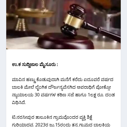
ಉ.ಕ ಸುದ್ದಿಜಾಲ ಮೈಸೂರು :
ಮಾವಿನ ಹಣ್ಣು ಕೊಡುವುದಾಗಿ ಮನೆಗೆ ಕರೆದು ಐದೂವರೆ ವರ್ಷದ
ಬಾಲಕಿ ಮೇಲೆ ಲೈಂಗಿಕ ದೌರ್ಜನ್ಯವೆಸಗಿದ ಅಪರಾಧಿಗೆ ಪೋಕ್ಸೋ
ನ್ಯಾಯಾಲಯ 30 ವರ್ಷಗಳ ಕಠಿಣ ಸಜೆ ಹಾಗೂ 1ಲಕ್ಷ ರೂ. ದಂಡ
ವಿಧಿಸಿದೆ.
ಟಿ.ನರಸೀಪುರ ತಾಲೂಕಿನ ಗ್ರಾಮವೊಂದರ ವ್ಯಕ್ತಿ ಶಿಕ್ಷೆ
ಗುರಿಯಾದವ. 2023ರ ಜು.15ರಂದು ತನ್ನ ಗ್ರಾಮದ ಬಾಲಕಿಯ