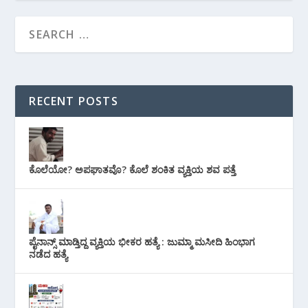
RECENT POSTS
ಕೊಲೆಯೋ? ಅಪಘಾತವೊ? ಕೊಲೆ ಶಂಕಿತ ವ್ಯಕ್ತಿಯ ಶವ ಪತ್ತೆ
ಪೈನಾನ್ಸ್ ಮಾಡ್ತಿದ್ದ ವ್ಯಕ್ತಿಯ ಭೀಕರ‌ ಹತ್ಯೆ : ಜುಮ್ಮಾ ಮಸೀದಿ ಹಿಂಭಾಗ
ನಡೆದ ಹತ್ಯೆ