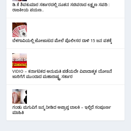
ಡಿ.ಕೆ ಶಿವಕುಮಾರ ಸರ್ಕಾರದಲ್ಲಿ ನೂತನ ಸಚಿವರಾದ ಲಕ್ಷ್ಮಣ ಸವದಿ :
ರಾಜಕೀಯ ಪಯಣ..
ಬೆಳಗಾವಿಯಲ್ಲಿ ಜೋಜಾಟದ ಮೇಲೆ ಪೊಲೀಸರ ದಾಳಿ 15 ಜನ ವಶಕ್ಕೆ
VIDIO – ಕರ್ನಾಟಕದ ಅನುಮತಿ ಪಡೆಯದೇ ವಿವಾದಾತ್ಮಕ ಯೋಜನೆ
ಜಾರಿಗೆಗೆ ಮುಂದಾದ ಮಹಾರಾಷ್ಟ್ರ ಸರ್ಕಾರ
ಗಂಡು ಮಗುವಿಗೆ ಜನ್ಮ ನೀಡಿದ ಅಪ್ರಾಪ್ತ ಬಾಲಕಿ – ಇಲ್ಲಿದೆ ಸಂಪೂರ್ಣ
ಮಾಹಿತಿ