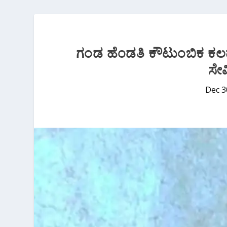
ಗಂಡ ಹೆಂಡತಿ ಕೌಟುಂಬಿಕ ಕಲಹ 
ಸೇವ
Dec 3