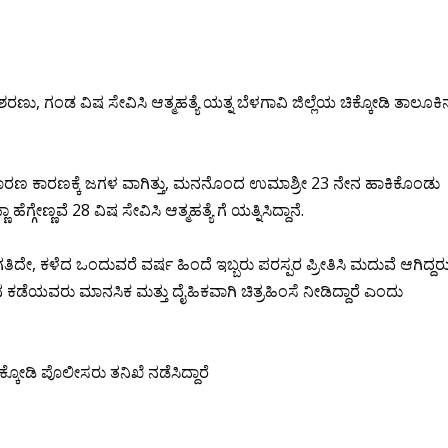
ಶರಣು, ಗಂಡ ವಿಷ ಸೇವಿಸಿ ಆತ್ಮಹತ್ಯೆ ಯತ್ನ ಬೆಳಗಾವಿ ಜಿಲ್ಲೆಯ ಚಿಕ್ಕೋಡಿ ತಾಲೂಕಿ
 ಕಾರಣ ಕಾರಣಕ್ಕೆ ಜಗಳ ವಾಗಿತ್ತು, ಮನನೊಂದ ಉಮಾಶ್ರೀ 23 ನೇನ ಹಾಕಿಕೊಂಡು
ೆಗ್ಗೇಣ್ಣವೆ 28 ವಿಷ ಸೇವಿಸಿ ಆತ್ಮಹತ್ಯೆ ಗೆ ಯತ್ನಿಸಿದ್ದಾನೆ.
ೀಡಲಾಗತಿದೇ, ಕಳೆದ ಒಂದುವರೆ ವರ್ಷ ಹಿಂದೆ ಇಬ್ಬರು ಪರಸ್ಪರ ಪ್ರೀತಿಸಿ ಮದುವೆ ಆಗಿದ್ದರು
ಡೆಯವರು ಮಾನಸಿಕ ಮತ್ತು ದೈಹಿಕವಾಗಿ ಚಿತ್ರಹಿಂಸೆ ನೀಡಿದ್ದಾರೆ ಎಂದು
ಕ್ಕೋಡಿ ಪೊಲೀಸರು ತನಿಖೆ ನಡೆಸಿದ್ದಾರೆ