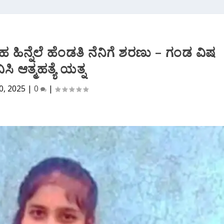
ಹಿನ್ನೆಲೆ ಹೆಂಡತಿ ನೆನಿಗೆ ಶರಣು – ಗಂಡ ವಿಷ
ಿಸಿ ಆತ್ಮಹತ್ಯೆ ಯತ್ನ
0, 2025
|
0
|