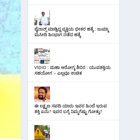
ಪೈನಾನ್ಸ್ ಮಾಡ್ತಿದ್ದ ವ್ಯಕ್ತಿಯ ಭೀಕರ‌ ಹತ್ಯೆ : ಜುಮ್ಮಾ
ಮಸೀದಿ ಹಿಂಭಾಗ ನಡೆದ ಹತ್ಯೆ
VIDIO : ಮಹಾ ಆರೋಗ್ಯ ಶಿಬಿರ : ಯುವಶಕ್ತಿಯ
ಸಹಯೋಗ – ಎಲ್ಲವೂ ಉಚಿತ
ಈ ಲಕ್ಷ್ಮಣ ಸವದಿ ಯಾರು ಇವರ ಹಿಂದೆ ಇರುವ
ಶಕ್ತಿ ಏನು? ಇವರ ಬಗ್ಗೆ ನಿಮ್ಮಗೆಷ್ಟು ಗೋತ್ತು?