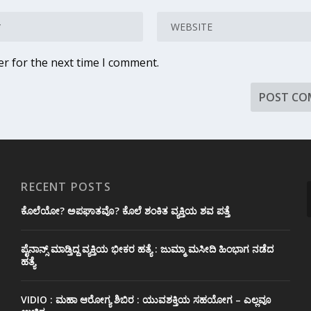
er for the next time I comment.
RECENT POSTS
ಕೊಲೆಯೋ? ಅಪಘಾತವೊ? ಕೊಲೆ ಶಂಕಿತ ವ್ಯಕ್ತಿಯ ಶವ ಪತ್ತೆ
ಪೈನಾನ್ಸ್ ಮಾಡ್ತಿದ್ದ ವ್ಯಕ್ತಿಯ ಭೀಕರ‌ ಹತ್ಯೆ : ಜುಮ್ಮಾ ಮಸೀದಿ ಹಿಂಭಾಗ ನಡೆದ
ಹತ್ಯೆ
VIDIO : ಮಹಾ ಆರೋಗ್ಯ ಶಿಬಿರ : ಯುವಶಕ್ತಿಯ ಸಹಯೋಗ – ಎಲ್ಲವೂ