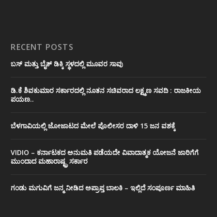
RECENT POSTS
ಬಸ್ ಮತ್ತು ಬೈಕ್ ಡಿಕ್ಕಿ ಸ್ಥಳದಲ್ಲಿ ಮೂವರ ಸಾವು
ಡಿ.ಕೆ ಶಿವಕುಮಾರ ಸರ್ಕಾರದಲ್ಲಿ ನೂತನ ಸಚಿವರಾದ ಲಕ್ಷ್ಮಣ ಸವದಿ : ರಾಜಕೀಯ
ಪಯಣ..
ಬೆಳಗಾವಿಯಲ್ಲಿ ಜೋಜಾಟದ ಮೇಲೆ ಪೊಲೀಸರ ದಾಳಿ 15 ಜನ ವಶಕ್ಕೆ
VIDIO – ಕರ್ನಾಟಕದ ಅನುಮತಿ ಪಡೆಯದೇ ವಿವಾದಾತ್ಮಕ ಯೋಜನೆ ಜಾರಿಗೆಗೆ
ಮುಂದಾದ ಮಹಾರಾಷ್ಟ್ರ ಸರ್ಕಾರ
ಗಂಡು ಮಗುವಿಗೆ ಜನ್ಮ ನೀಡಿದ ಅಪ್ರಾಪ್ತ ಬಾಲಕಿ – ಇಲ್ಲಿದೆ ಸಂಪೂರ್ಣ ಮಾಹಿತಿ