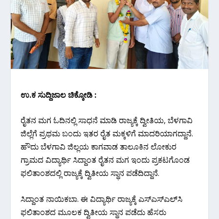
ಉ.ಕ ಸುದ್ದಿಜಾಲ ಚಿಕ್ಕೋಡಿ :
ರೈತನ ಮಗ ಓದಿನಲ್ಲಿ ಸಾಧನೆ ಮಾಡಿ ರಾಜ್ಯಕ್ಕೆ ದ್ವೀತಿಯ, ಬೆಳಗಾವಿ
ಜಿಲ್ಲೆಗೆ ಪ್ರಥಮ ಬಂದು ಇತರ ರೈತ ಮಕ್ಕಳಿಗೆ ಮಾದರಿಯಾಗದ್ದಾನೆ.
ಹೌದು ಬೆಳಗಾವಿ ಜಿಲ್ಲಯ ಕಾಗವಾಡ ತಾಲೂಕಿನ ಲೋಕುರ
ಗ್ರಾಮದ ವಿದ್ಯಾರ್ಥಿ ಸಿದ್ದಾಂತ ರೈತನ ಮಗ ಇಂದು ಪ್ರಕಟಗೊಂಡ
ಫಲಿತಾಂಶದಲ್ಲಿ ರಾಜ್ಯಕ್ಕೆ ದ್ವಿತೀಯ ಸ್ಥಾನ ಪಡೆದಿದ್ದಾನೆ.
ಸಿದ್ದಾಂತ ನಾಯಿಕಬಾ. ಈ ವಿದ್ಯಾರ್ಥಿ ರಾಜ್ಯಕ್ಕೆ ಎಸ್​ಎಸ್​ಎಲ್​ಸಿ
ಫಲಿತಾಂಶದ ಮೂಲಕ ದ್ವಿತೀಯ ಸ್ಥಾನ ಪಡೆದು ಹೆಸರು