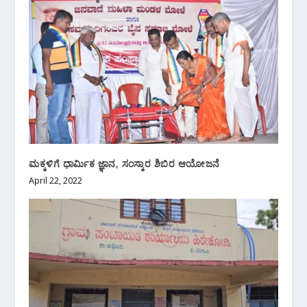
ಮಕ್ಕಳಿಗೆ ಧಾರ್ಮಿಕ ಜ್ಞಾನ, ಸಂಸ್ಕಾರ ಶಿಬಿರ ಆಯೋಜನೆ
April 22, 2022