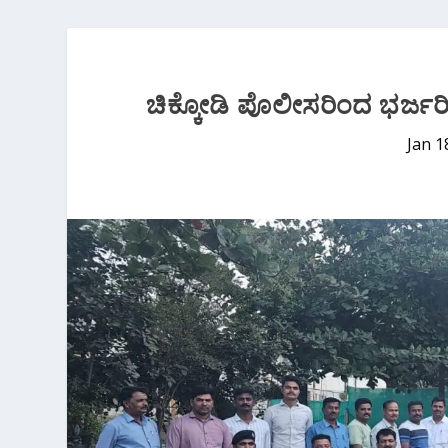
ಚಿಕ್ಕೋಡಿ ಪೊಲೀಸರಿಂದ ಭರ್ಜ
Jan 1