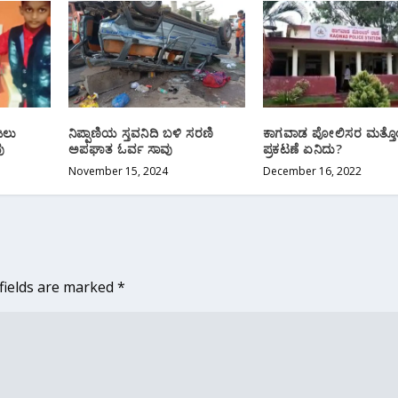
ಜಲು
ನಿಪ್ಪಾಣಿಯ ಸ್ತವನಿದಿ ಬಳಿ ಸರಣಿ
ಕಾಗವಾಡ ಪೋಲಿಸರ ಮತ್ತೊ
ು
ಅಪಘಾತ ಓರ್ವ ಸಾವು
ಪ್ರಕಟಣೆ ಏನಿದು?
November 15, 2024
December 16, 2022
fields are marked
*