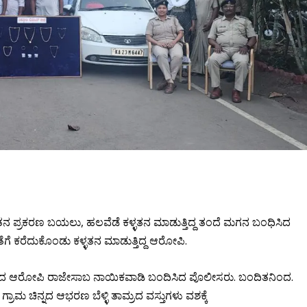
ಳತನ ಪ್ರಕರಣ ಬಯಲು, ಹಲವೆಡೆ ಕಳ್ಳತನ ಮಾಡುತ್ತಿದ್ದ ತಂದೆ ಮಗನ ಬಂಧಿಸಿದ
ೆಗೆ ಕರೆದುಕೊಂಡು ಕಳ್ಳತನ ಮಾಡುತ್ತಿದ್ದ ಆರೋಪಿ.
ಗ್ರಾಮದ ಆರೋಪಿ ರಾಜೇಸಾಬ ನಾಯಿಕವಾಡಿ ಬಂದಿಸಿದ ಪೊಲೀಸರು. ಬಂದಿತನಿಂದ.
 ಗ್ರಾಮ ಚಿನ್ನದ ಆಭರಣ ಬೆಳ್ಳಿ ತಾಮ್ರದ ವಸ್ತುಗಳು ವಶಕ್ಕೆ