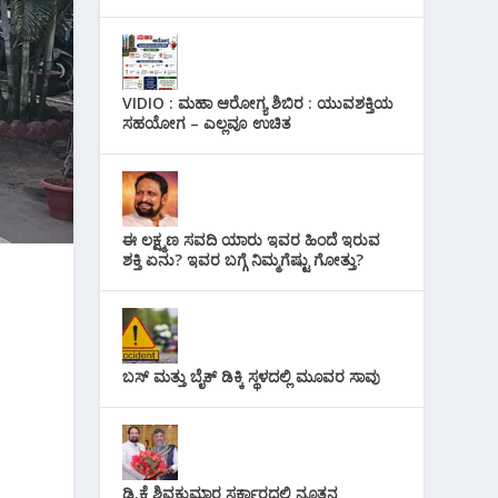
VIDIO : ಮಹಾ ಆರೋಗ್ಯ ಶಿಬಿರ : ಯುವಶಕ್ತಿಯ
ಸಹಯೋಗ – ಎಲ್ಲವೂ ಉಚಿತ
ಈ ಲಕ್ಷ್ಮಣ ಸವದಿ ಯಾರು ಇವರ ಹಿಂದೆ ಇರುವ
ಶಕ್ತಿ ಏನು? ಇವರ ಬಗ್ಗೆ ನಿಮ್ಮಗೆಷ್ಟು ಗೋತ್ತು?
ಬಸ್ ಮತ್ತು ಬೈಕ್ ಡಿಕ್ಕಿ ಸ್ಥಳದಲ್ಲಿ ಮೂವರ ಸಾವು
ಡಿ.ಕೆ ಶಿವಕುಮಾರ ಸರ್ಕಾರದಲ್ಲಿ ನೂತನ