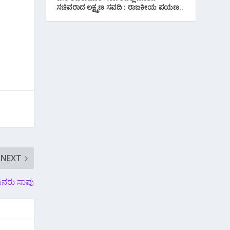
ಸಚಿವರಾದ ಲಕ್ಷ್ಮಣ ಸವದಿ : ರಾಜಕೀಯ ಪಯಣ..
NEXT
 ಜನರು ಸಾವು