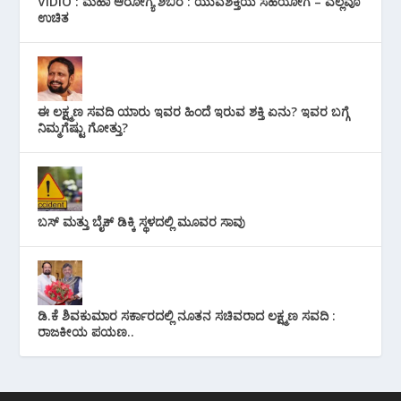
VIDIO : ಮಹಾ ಆರೋಗ್ಯ ಶಿಬಿರ : ಯುವಶಕ್ತಿಯ ಸಹಯೋಗ – ಎಲ್ಲವೂ
ಉಚಿತ
ಈ ಲಕ್ಷ್ಮಣ ಸವದಿ ಯಾರು ಇವರ ಹಿಂದೆ ಇರುವ ಶಕ್ತಿ ಏನು? ಇವರ ಬಗ್ಗೆ
ನಿಮ್ಮಗೆಷ್ಟು ಗೋತ್ತು?
ಬಸ್ ಮತ್ತು ಬೈಕ್ ಡಿಕ್ಕಿ ಸ್ಥಳದಲ್ಲಿ ಮೂವರ ಸಾವು
ಡಿ.ಕೆ ಶಿವಕುಮಾರ ಸರ್ಕಾರದಲ್ಲಿ ನೂತನ ಸಚಿವರಾದ ಲಕ್ಷ್ಮಣ ಸವದಿ :
ರಾಜಕೀಯ ಪಯಣ..