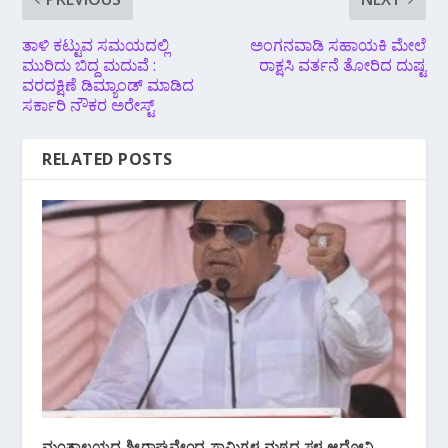
ತಾಳಿ ಕಟ್ಟುವ ಸಮಯದಲ್ಲಿ
ಅಂಗನವಾಡಿ ಸಹಾಯಕಿ ಮೇಲೆ
‌ಮುರಿದು ಬಿದ್ದ ಮದುವೆ :
ರಾಕ್ಷಸಿ ವರ್ತನೆ ತೋರಿದ ದುಷ್ಟ
ವರದಕ್ಷಿಣೆ ಡಿಮ್ಯಾಂಡ್ ಮಾಡಿದ
ಸರ್ಕಾರಿ ನೌಕರ ಅರೇಸ್ಟ್
RELATED POSTS
ಮಂತ್ರಾಲಯದ ಶ್ರೀರಾಘವೇಂದ್ರ ಸ್ವಾಮಿಗಳ ಮಠದ ಸ್ಥಳ ಆದೋನಿ