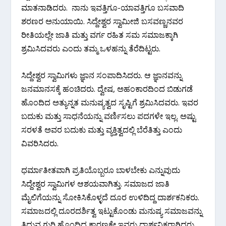
ಮಾತನಾಡಿದರು. ನಾನು ಇವತ್ತಿಗೂ-ಯಾವತ್ತಿಗೂ ಬಸವಾದಿ
ಶರಣರ ಅನುಯಾಯಿ. ಸಿದ್ದೇಶ್ವರ ಸ್ವಾಮೀಜಿ ಬಸವಣ್ಣನವರ
ರೀತಿಯಲ್ಲೇ ಜಾತಿ ಮತ್ತು ವರ್ಗ ರಹಿತ ಸಮ ಸಮಾಜಕ್ಕಾಗಿ
ಶ್ರಮಿಸಿದವರು ಎಂದು ತಮ್ಮ ಒಳಹನ್ನು ತೆರೆದಿಟ್ಟರು.
ಸಿದ್ದೇಶ್ವರ ಸ್ವಾಮಿಗಳು ಜ್ಞಾನ ಸಂಪಾದಿಸಿದರು. ಆ ಜ್ಞಾನವನ್ನು
ಜನಮಾನಸಕ್ಕೆ ಹಂಚಿದರು. ದ್ವೇಷ, ಅಹಂಕಾರದಿಂದ ಬಿಡುಗಡೆ
ಹೊಂದಿದ ಅತ್ಯುನ್ನತ ಮನುಷ್ಯತ್ವದ ಸೃಷ್ಟಿಗೆ ಶ್ರಮಿಸಿದವರು. ಇವರ
ಬದುಕು ಮತ್ತು ಸಾಧನೆಯನ್ನು ವರ್ಣಿಸಲು ಪದಗಳೇ ಇಲ್ಲ. ಅಷ್ಟು
ಸರಳತೆ ಅವರ ಬದುಕು ಮತ್ತು ವ್ಯಕ್ತಿತ್ವದಲ್ಲಿ ಬೆರೆತಿತ್ತು ಎಂದು
ವಿವರಿಸಿದರು.
ಧರ್ಮಾತೀತವಾಗಿ ಪ್ರತಿಯೊಬ್ಬರೂ ಬಾಳಬೇಕು ಎನ್ನುವುದು
ಸಿದ್ದೇಶ್ವರ ಸ್ವಾಮಿಗಳ ಆಶಯವಾಗಿತ್ತು. ಸಮಾಜದ ಜಾತಿ
ಮೈಲಿಗೆಯನ್ನು ಸೋಕಿಸಿಕೊಳ್ಳದೆ ದೂರ ಉಳಿದಿದ್ದ ದಾರ್ಶಕನಿಕರು.
ಸಮಾಜದಲ್ಲಿ ದೂರದರ್ಶಿತ್ವ ಇಟ್ಟುಕೊಂಡು ಮನುಷ್ಯ ಸಮಾಜವನ್ನು
ತಿದ್ದುವ ಗುರಿ ಹೊಂದಿದ್ದ ಕಾರಣಕ್ಕೇ ಇವರು ದಾರ್ಶನಿಕರಾಗಿದ್ದರು