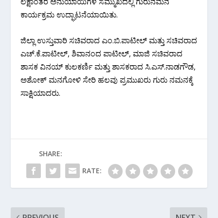
ಲಕ್ಷಾಂತರ ಅನುಯಾಯಿಗಳ ಸಮ್ಮುಖದಲ್ಲಿ ಗುರುನಮನ
ಕಾರ್ಯಕ್ರಮ ಉದ್ಘಾಟನೆಯಾಯಿತು.
ಜಿಲ್ಲಾ ಉಸ್ತುವಾರಿ ಸಚಿವರಾದ ಎಂ.ಬಿ.ಪಾಟೀಲ್ ಮತ್ತು ಸಚಿವರಾದ
ಎಚ್.ಕೆ.ಪಾಟೀಲ್, ಶಿವಾನಂದ ಪಾಟೀಲ್, ಮಾಜಿ ಸಚಿವರಾದ
ಶಾಸಕ ವಿನಯ್ ಕುಲಕರ್ಣಿ ಮತ್ತು ಶಾಸಕರಾದ ಸಿ.ಎಸ್.ನಾಡಗೌಡ,
ಅಶೋಕ್ ಮನಗೋಳಿ ಸೇರಿ ಹಲವು ಪ್ರಮುಖರು ಗುರು ನಮನಕ್ಕೆ
ಸಾಕ್ಷಿಯಾದರು.
SHARE:
RATE:
PREVIOUS
NEXT