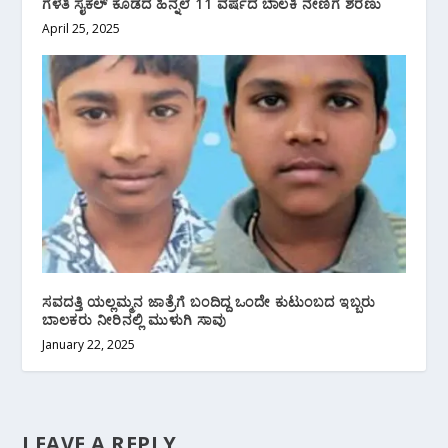
ಗೆಳತಿ ಸೈಕಲ್ ಕೊಡದ ಹಿನ್ನಲೆ 11 ವರ್ಷದ ಬಾಲಕಿ ನೇಣಿಗೆ ಶರಣು
April 25, 2025
ಸವದತ್ತಿ ಯಲ್ಲಮ್ಮನ ಜಾತ್ರೆಗೆ ಬಂದಿದ್ದ ಒಂದೇ ಕುಟುಂಬದ ಇಬ್ಬರು
ಬಾಲಕರು ನೀರಿನಲ್ಲಿ ‌ಮುಳುಗಿ ಸಾವು
January 22, 2025
LEAVE A REPLY