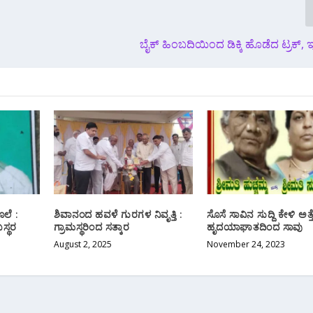
ಬೈಕ್ ಹಿಂಬದಿಯಿಂದ ಡಿಕ್ಕಿ‌ ಹೊಡೆದ ಟ್ರಕ್, 
ೊಲೆ :
ಶಿವಾನಂದ ಹವಳೆ ಗುರಗಳ ನಿವೃತ್ತಿ :
ಸೊಸೆ ಸಾವಿನ ಸುದ್ದಿ ಕೇಳಿ ಅತ್ತ
ಸ್ಥರ
ಗ್ರಾಮಸ್ಥರಿಂದ ಸತ್ಕಾರ
ಹೃದಯಾಘಾತದಿಂದ ಸಾವು
August 2, 2025
November 24, 2023