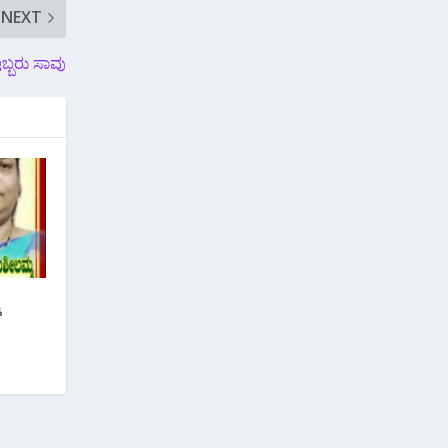
NEXT
ಇಬ್ಬರು ಸಾವು
ೆ