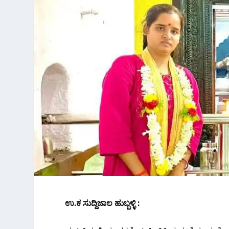
ಉ.ಕ ಸುದ್ದಿಜಾಲ ಹುಬ್ಬಳ್ಳಿ :