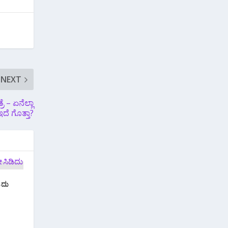
NEXT
ೆ – ಏನೆಲ್ಲಾ
ದೆ ಗೊತ್ತಾ?
ಿದು