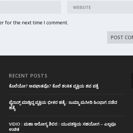
er for the next time I comment.
RECENT POSTS
ಕೊಲೆಯೋ? ಅಪಘಾತವೊ? ಕೊಲೆ ಶಂಕಿತ ವ್ಯಕ್ತಿಯ ಶವ ಪತ್ತೆ
ಪೈನಾನ್ಸ್ ಮಾಡ್ತಿದ್ದ ವ್ಯಕ್ತಿಯ ಭೀಕರ‌ ಹತ್ಯೆ : ಜುಮ್ಮಾ ಮಸೀದಿ ಹಿಂಭಾಗ ನಡೆದ
ಹತ್ಯೆ
VIDIO : ಮಹಾ ಆರೋಗ್ಯ ಶಿಬಿರ : ಯುವಶಕ್ತಿಯ ಸಹಯೋಗ – ಎಲ್ಲವೂ
ಉಚಿತ