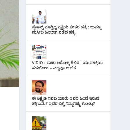
ಪೈನಾನ್ಸ್ ಮಾಡ್ತಿದ್ದ ವ್ಯಕ್ತಿಯ ಭೀಕರ‌ ಹತ್ಯೆ : ಜುಮ್ಮಾ
ಮಸೀದಿ ಹಿಂಭಾಗ ನಡೆದ ಹತ್ಯೆ
VIDIO : ಮಹಾ ಆರೋಗ್ಯ ಶಿಬಿರ : ಯುವಶಕ್ತಿಯ
ಸಹಯೋಗ – ಎಲ್ಲವೂ ಉಚಿತ
ಈ ಲಕ್ಷ್ಮಣ ಸವದಿ ಯಾರು ಇವರ ಹಿಂದೆ ಇರುವ
ಶಕ್ತಿ ಏನು? ಇವರ ಬಗ್ಗೆ ನಿಮ್ಮಗೆಷ್ಟು ಗೋತ್ತು?