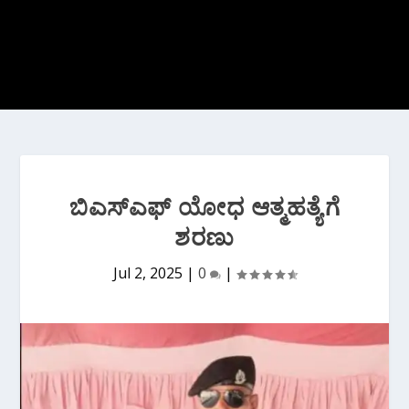
ಬಿಎಸ್ಎಫ್ ಯೋಧ ಆತ್ಮಹತ್ಯೆಗೆ
ಶರಣು
Jul 2, 2025
|
0
|