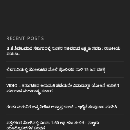
RECENT POSTS
ಡಿ.ಕೆ ಶಿವಕುಮಾರ ಸರ್ಕಾರದಲ್ಲಿ ನೂತನ ಸಚಿವರಾದ ಲಕ್ಷ್ಮಣ ಸವದಿ : ರಾಜಕೀಯ
ಪಯಣ..
ಬೆಳಗಾವಿಯಲ್ಲಿ ಜೋಜಾಟದ ಮೇಲೆ ಪೊಲೀಸರ ದಾಳಿ 15 ಜನ ವಶಕ್ಕೆ
VIDIO – ಕರ್ನಾಟಕದ ಅನುಮತಿ ಪಡೆಯದೇ ವಿವಾದಾತ್ಮಕ ಯೋಜನೆ ಜಾರಿಗೆಗೆ
ಮುಂದಾದ ಮಹಾರಾಷ್ಟ್ರ ಸರ್ಕಾರ
ಗಂಡು ಮಗುವಿಗೆ ಜನ್ಮ ನೀಡಿದ ಅಪ್ರಾಪ್ತ ಬಾಲಕಿ – ಇಲ್ಲಿದೆ ಸಂಪೂರ್ಣ ಮಾಹಿತಿ
ಪತ್ರಕರ್ತರ ಸೋಗಿನಲ್ಲಿ ಬಂದು 1.60 ಲಕ್ಷ ಹಣ ಸುಲಿಗೆ : ನಾಲ್ವರು
ಯೂಟ್ಯೂಬರ್‌ಗಳ ಬಂಧನ