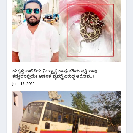
ಹುಬ್ಬಳ್ಳಿ ಪಾಲಿಕೆಯ ನಿರ್ಲಕ್ಷ್ಯಕ್ಕೆ ಹಾವು ಕಡಿದು ವ್ಯಕ್ತಿ ಸಾವು :
ಕಣ್ಣೀರನಲ್ಲಿಯೇ ಆಡಳಿತ ವ್ಯವಸ್ಥೆ ವಿರುದ್ಧ ಆರೋಪ..!
June 17, 2025