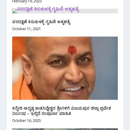
February 19, 2023
ವರದಕ್ಷಿಣೆ ಕಿರುಕುಳಕ್ಕೆ ಗೃಹಿಣಿ ಆತ್ಮಹತ್ಯೆ
October 11, 2021
ಕನ್ನೇರಿ ಅದೃಶ್ಯ ಕಾಡಸಿದ್ದೇಶ್ವರ ಶ್ರೀಗಳಿಗೆ ವಿಜಯಪುರ ಜಿಲ್ಲಾ ಪ್ರವೇಶ
ನಿರ್ಬಂಧ – ಇಲ್ಲಿದೆ ಸಂಪೂರ್ಣ ಮಾಹಿತಿ
October 16, 2025