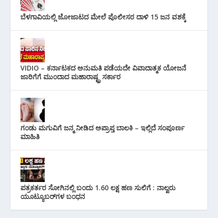
ಬೆಳಗಾವಿಯಲ್ಲಿ ಜೋಜಾಟದ ಮೇಲೆ ಪೊಲೀಸರ ದಾಳಿ 15 ಜನ ವಶಕ್ಕೆ
VIDIO – ಕರ್ನಾಟಕದ ಅನುಮತಿ ಪಡೆಯದೇ ವಿವಾದಾತ್ಮಕ ಯೋಜನೆ
ಜಾರಿಗೆಗೆ ಮುಂದಾದ ಮಹಾರಾಷ್ಟ್ರ ಸರ್ಕಾರ
ಗಂಡು ಮಗುವಿಗೆ ಜನ್ಮ ನೀಡಿದ ಅಪ್ರಾಪ್ತ ಬಾಲಕಿ – ಇಲ್ಲಿದೆ ಸಂಪೂರ್ಣ
ಮಾಹಿತಿ
ಪತ್ರಕರ್ತರ ಸೋಗಿನಲ್ಲಿ ಬಂದು 1.60 ಲಕ್ಷ ಹಣ ಸುಲಿಗೆ : ನಾಲ್ವರು
ಯೂಟ್ಯೂಬರ್‌ಗಳ ಬಂಧನ