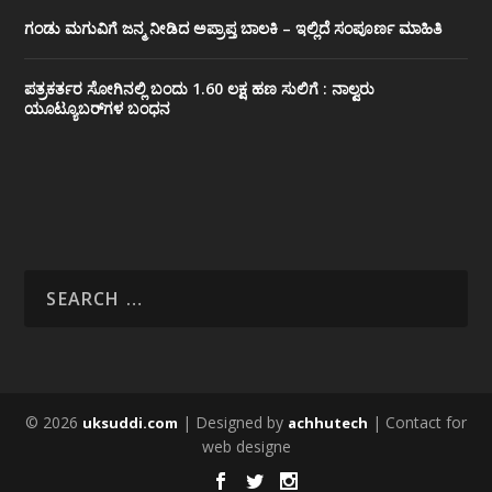
ಗಂಡು ಮಗುವಿಗೆ ಜನ್ಮ ನೀಡಿದ ಅಪ್ರಾಪ್ತ ಬಾಲಕಿ – ಇಲ್ಲಿದೆ ಸಂಪೂರ್ಣ ಮಾಹಿತಿ
ಪತ್ರಕರ್ತರ ಸೋಗಿನಲ್ಲಿ ಬಂದು 1.60 ಲಕ್ಷ ಹಣ ಸುಲಿಗೆ : ನಾಲ್ವರು
ಯೂಟ್ಯೂಬರ್‌ಗಳ ಬಂಧನ
© 2026
| Designed by
| Contact for
uksuddi.com
achhutech
web designe