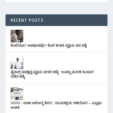
RECENT POSTS
ಕೊಲೆಯೋ? ಅಪಘಾತವೊ? ಕೊಲೆ ಶಂಕಿತ ವ್ಯಕ್ತಿಯ ಶವ ಪತ್ತೆ
ಪೈನಾನ್ಸ್ ಮಾಡ್ತಿದ್ದ ವ್ಯಕ್ತಿಯ ಭೀಕರ‌ ಹತ್ಯೆ : ಜುಮ್ಮಾ ಮಸೀದಿ ಹಿಂಭಾಗ
ನಡೆದ ಹತ್ಯೆ
VIDIO : ಮಹಾ ಆರೋಗ್ಯ ಶಿಬಿರ : ಯುವಶಕ್ತಿಯ ಸಹಯೋಗ – ಎಲ್ಲವೂ
ಉಚಿತ