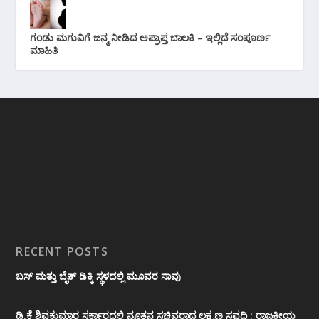
ಗಂಡು ಮಗುವಿಗೆ ಜನ್ಮ ನೀಡಿದ ಅಪ್ರಾಪ್ತ ಬಾಲಕಿ – ಇಲ್ಲಿದೆ ಸಂಪೂರ್ಣ
ಮಾಹಿತಿ
RECENT POSTS
ಬಸ್ ಮತ್ತು ಬೈಕ್ ಡಿಕ್ಕಿ ಸ್ಥಳದಲ್ಲಿ ಮೂವರ ಸಾವು
ಡಿ.ಕೆ ಶಿವಕುಮಾರ ಸರ್ಕಾರದಲ್ಲಿ ನೂತನ ಸಚಿವರಾದ ಲಕ್ಷ್ಮಣ ಸವದಿ : ರಾಜಕೀಯ