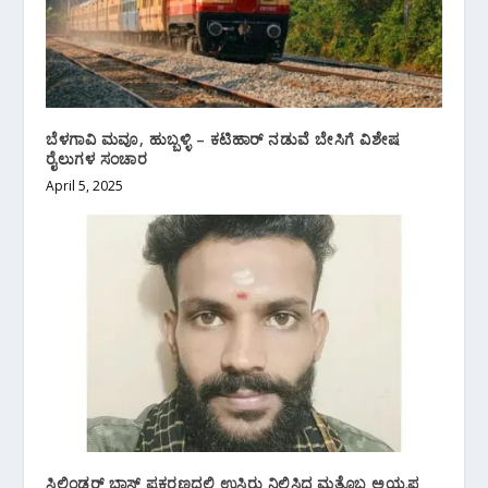
ಬೆಳಗಾವಿ ಮವೂ, ಹುಬ್ಬಳ್ಳಿ – ಕಟಿಹಾರ್ ನಡುವೆ ಬೇಸಿಗೆ ವಿಶೇಷ
ರೈಲುಗಳ ಸಂಚಾರ
April 5, 2025
ಸಿಲಿಂಡರ್ ಬ್ಲಾಸ್ಟ್ ಪ್ರಕರಣದಲ್ಲಿ ಉಸಿರು ನಿಲ್ಲಿಸಿದ ಮತ್ತೊಬ್ಬ ಅಯ್ಯಪ್ಪ