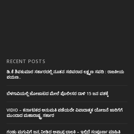
RECENT POSTS
ಡಿ.ಕೆ ಶಿವಕುಮಾರ ಸರ್ಕಾರದಲ್ಲಿ ನೂತನ ಸಚಿವರಾದ ಲಕ್ಷ್ಮಣ ಸವದಿ : ರಾಜಕೀಯ
ಪಯಣ..
ಬೆಳಗಾವಿಯಲ್ಲಿ ಜೋಜಾಟದ ಮೇಲೆ ಪೊಲೀಸರ ದಾಳಿ 15 ಜನ ವಶಕ್ಕೆ
VIDIO – ಕರ್ನಾಟಕದ ಅನುಮತಿ ಪಡೆಯದೇ ವಿವಾದಾತ್ಮಕ ಯೋಜನೆ ಜಾರಿಗೆಗೆ
ಮುಂದಾದ ಮಹಾರಾಷ್ಟ್ರ ಸರ್ಕಾರ
ಗಂಡು ಮಗುವಿಗೆ ಜನ್ಮ ನೀಡಿದ ಅಪ್ರಾಪ್ತ ಬಾಲಕಿ – ಇಲ್ಲಿದೆ ಸಂಪೂರ್ಣ ಮಾಹಿತಿ