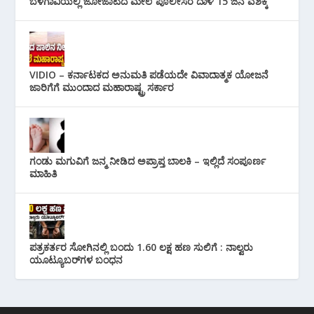
ಬೆಳಗಾವಿಯಲ್ಲಿ ಜೋಜಾಟದ ಮೇಲೆ ಪೊಲೀಸರ ದಾಳಿ 15 ಜನ ವಶಕ್ಕೆ
VIDIO – ಕರ್ನಾಟಕದ ಅನುಮತಿ ಪಡೆಯದೇ ವಿವಾದಾತ್ಮಕ ಯೋಜನೆ
ಜಾರಿಗೆಗೆ ಮುಂದಾದ ಮಹಾರಾಷ್ಟ್ರ ಸರ್ಕಾರ
ಗಂಡು ಮಗುವಿಗೆ ಜನ್ಮ ನೀಡಿದ ಅಪ್ರಾಪ್ತ ಬಾಲಕಿ – ಇಲ್ಲಿದೆ ಸಂಪೂರ್ಣ
ಮಾಹಿತಿ
ಪತ್ರಕರ್ತರ ಸೋಗಿನಲ್ಲಿ ಬಂದು 1.60 ಲಕ್ಷ ಹಣ ಸುಲಿಗೆ : ನಾಲ್ವರು
ಯೂಟ್ಯೂಬರ್‌ಗಳ ಬಂಧನ