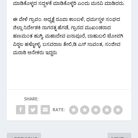
ಮಾಡಿಕೊಳ್ಳದ ಸದ್ಬಳಕೆ ಮಾಡಿಕೊಳ್ಳಿರಿ‌ ಎಂದು ಮನವಿ‌ ಮಾಡಿದರು.
ಈ ವೇಳೆ ಗ್ರಾಪಂ. ಅಧ್ಯಕ್ಷೆ ರೂಪಾ ಕಾಂಬಳೆ, ಧರ್ಮಸ್ಥಳ ಸಂಘದ
ಜಿಲ್ಲಾ ನಿರ್ದೇಶಕಿ ನಾಗರತ್ನ ಹೆಗಡೆ, ಗ್ರಾನದ ಮುಖಂಡರಾದ
ಹಣಮಂತ ಹುಗ್ಗಿ, ಮಹಾದೇವ ಐನಾಪೂರೆ, ಬಾಹುಬಲಿ ಟೋಪಗಿ
ವಿಠ್ಠಲ ಹಳ್ಳೋಳ್ಳಿ, ಬಸವರಾಜ ತೇಲಿ,ಡಿ ಎಸ್ ಸಾವಂತ, ಸಂಜೀವ
ಮರಾಠಿ ಅನೇಕರು ಇದ್ದರು
SHARE:
RATE: