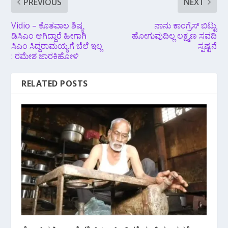
PREVIOUS
NEXT
Vidio – ಕೊತವಾಲ ಶಿಷ್ಯ
ನಾನು‌ ಕಾಂಗ್ರೆಸ್ ಬಿಟ್ಟು
ಡಿಸಿಎಂ ಆಗಿದ್ದಾರೆ ಹೀಗಾಗಿ
ಹೋಗುವುದಿಲ್ಲ ಲಕ್ಷ್ಮಣ ಸವದಿ‌
ಸಿಎಂ ಸಿದ್ದರಾಮಯ್ಯಗೆ ಬೆಲೆ ಇಲ್ಲ
ಸ್ಪಷ್ಟನೆ
: ರಮೇಶ ಜಾರಕಿಹೋಳಿ
RELATED POSTS