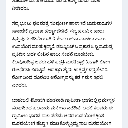
ಸಾಕಾಣಿಕೆ‌ ಮಾಡಿ‌ ಆದಾಯ ಪಡೆದುಕೊಳ್ಳಿ ಎಂದು ಸಲಹೆ
ನೀಡಿದರು.
ಸದ್ಯ ಭೂಮಿ ಫಲವತತ್ತೆ ಸಂಪೂರ್ಣ ಹಾಳಾಗಿದೆ ಜಾನುವಾರುಗಳ
ಸಾಕಾಣಿಕೆ ಪ್ರಮಾಣ ಹೆಚ್ಚಾಗಬೇಕಿದೆ. ಸದ್ಯ ಹಸುವಿನ ಹಾಲು
ತಿನ್ನುವುದು ಕಡಿಮೆಯಾಗಿದೆ. ಕೇವಲ ಚಹಾ ಮಾಡಲು ಹಾಲು
ಉಪಯೊಗ ಮಾಡುತ್ತಿದ್ದಾರೆ. ಡಬ್ಲೂಎಚ್‌ಒ ಪ್ರಕಾರ ಒಬ್ಬ ಮನುಷ್ಯ
ಪ್ರತಿದಿನ ಅರ್ಧ ಲೀಟರ ಹಾಲು ಸೇವನೆ ಮಾಡಬೇಕು.
ಕೆಲವೊಂದಿಷ್ಟ ಜನರು ಹಳೆ ಪದ್ದತಿ ಮರತಿದ್ದಾರೆ ಹೀಗಾಗಿ ರೋಗ
ರುಜನೆಗಳು ಬರುತ್ತಿವೆ. ಅದಕ್ಕಾಗಿ ಹೈನು ಉತ್ಪನ್ನಗಳನ್ನ ಸೇವಿಸಿ
ರೋಗದಿಂದ ದೂರವಿರಿ ಆರೋಗ್ಯವನ್ನು ಕಡೆ ಗಮನ ಇರಲಿ
ಎಂದರು.
ಬಾಹುಬಲಿ ಟೋಪಗಿ ಮಾತನಾಡಿ ಗ್ರಾಮೀಣ ಭಾಗದಲ್ಲಿ ಧರ್ಮಸ್ಥಳ
ಸಂಘದಿಂದ ಹಲವಾರು ಮನೆಗಳು ನಡೆದಿವೆ. ಆದರೆ ಕೆಲವರು ಈ
ಗ್ರಾಮೀಣ ಭಾಗದ ಸಾಲ ಪಡೆದು ಅದರ ಉಪಯೋಗಕ್ಕಿಂತ
ದುರಪಯೋಗ ಹೆಚ್ವಾಗಿ ಮಾಡಿಕೊಳ್ಳುತ್ತಿದ್ದು ಸಾಲ ದುರಪಯೋಗ