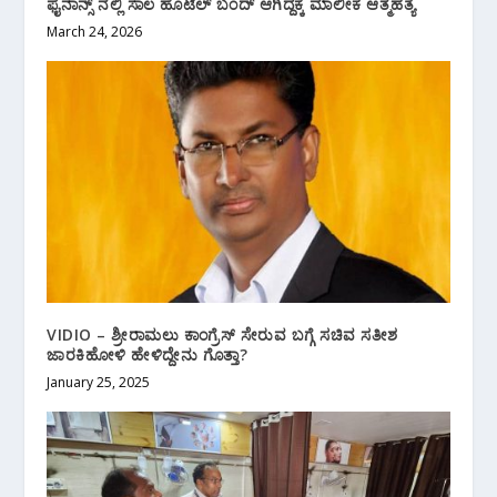
ಫೈನಾನ್ಸ್ ನಲ್ಲಿ ಸಾಲ ಹೊಟೆಲ್ ಬಂದ್ ಆಗಿದ್ದಕ್ಕೆ ಮಾಲೀಕ ಆತ್ಮಹತ್ಯೆ
March 24, 2026
VIDIO – ಶ್ರೀರಾಮಲು ಕಾಂಗ್ರೆಸ್ ಸೇರುವ ಬಗ್ಗೆ ಸಚಿವ ಸತೀಶ
ಜಾರಕಿಹೋಳಿ ಹೇಳಿದ್ದೇನು ಗೊತ್ತಾ?
January 25, 2025