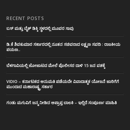
RECENT POSTS
ಬಸ್ ಮತ್ತು ಬೈಕ್ ಡಿಕ್ಕಿ ಸ್ಥಳದಲ್ಲಿ ಮೂವರ ಸಾವು
ಡಿ.ಕೆ ಶಿವಕುಮಾರ ಸರ್ಕಾರದಲ್ಲಿ ನೂತನ ಸಚಿವರಾದ ಲಕ್ಷ್ಮಣ ಸವದಿ : ರಾಜಕೀಯ
ಪಯಣ..
ಬೆಳಗಾವಿಯಲ್ಲಿ ಜೋಜಾಟದ ಮೇಲೆ ಪೊಲೀಸರ ದಾಳಿ 15 ಜನ ವಶಕ್ಕೆ
VIDIO – ಕರ್ನಾಟಕದ ಅನುಮತಿ ಪಡೆಯದೇ ವಿವಾದಾತ್ಮಕ ಯೋಜನೆ ಜಾರಿಗೆಗೆ
ಮುಂದಾದ ಮಹಾರಾಷ್ಟ್ರ ಸರ್ಕಾರ
ಗಂಡು ಮಗುವಿಗೆ ಜನ್ಮ ನೀಡಿದ ಅಪ್ರಾಪ್ತ ಬಾಲಕಿ – ಇಲ್ಲಿದೆ ಸಂಪೂರ್ಣ ಮಾಹಿತಿ