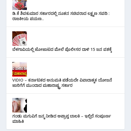
ಡಿ.ಕೆ ಶಿವಕುಮಾರ ಸರ್ಕಾರದಲ್ಲಿ ನೂತನ ಸಚಿವರಾದ ಲಕ್ಷ್ಮಣ ಸವದಿ :
ರಾಜಕೀಯ ಪಯಣ..
ಬೆಳಗಾವಿಯಲ್ಲಿ ಜೋಜಾಟದ ಮೇಲೆ ಪೊಲೀಸರ ದಾಳಿ 15 ಜನ ವಶಕ್ಕೆ
VIDIO – ಕರ್ನಾಟಕದ ಅನುಮತಿ ಪಡೆಯದೇ ವಿವಾದಾತ್ಮಕ ಯೋಜನೆ
ಜಾರಿಗೆಗೆ ಮುಂದಾದ ಮಹಾರಾಷ್ಟ್ರ ಸರ್ಕಾರ
ಗಂಡು ಮಗುವಿಗೆ ಜನ್ಮ ನೀಡಿದ ಅಪ್ರಾಪ್ತ ಬಾಲಕಿ – ಇಲ್ಲಿದೆ ಸಂಪೂರ್ಣ
ಮಾಹಿತಿ