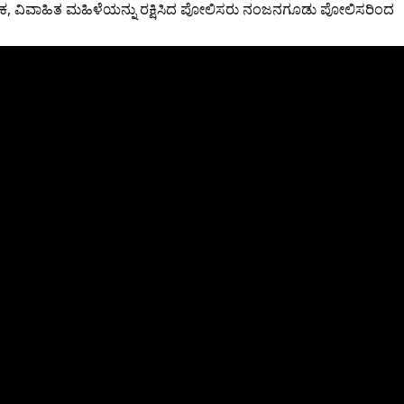
. ಯುವಕ, ವಿವಾಹಿತ ಮಹಿಳೆಯನ್ನು ರಕ್ಷಿಸಿದ ಪೋಲಿಸರು ನಂಜನಗೂಡು ಪೋಲಿಸರಿಂದ