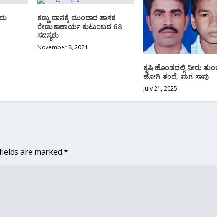
ುದು
ಕಣ್ಣು ದಾನಕ್ಕೆ ಮುಂದಾದ ಶಾಸಕ
ರೇಣುಕಾಚಾರ್ಯ ಕುಟುಂಬದ 68
ಸದಸ್ಯರು
November 8, 2021
ಕೃಷಿ ಹೊಂಡದಲ್ಲಿ ನೀರು ತು
ಹೋಗಿ ತಂದೆ, ಮಗ ಸಾವು
July 21, 2025
fields are marked
*