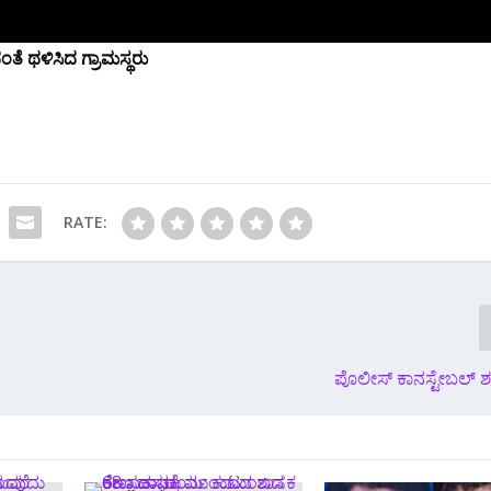
ೆ ಥಳಿಸಿದ ಗ್ರಾಮಸ್ಥರು
RATE:
ಪೊಲೀಸ್ ಕಾನಸ್ಟೇಬಲ್ ಶವ