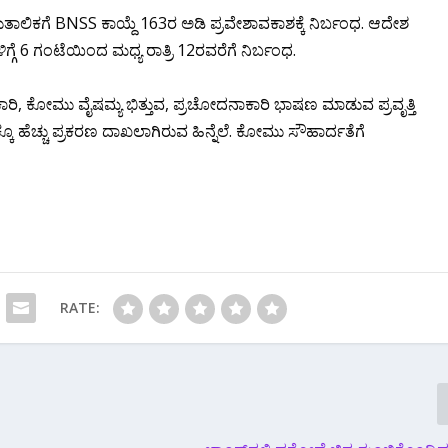
ಾಲಿಕಗೆ BNSS ಕಾಯ್ದೆ 163ರ ಅಡಿ ಪ್ರವೇಶಾವಕಾಶಕ್ಕೆ ನಿರ್ಬಂಧ. ಆದೇಶ
ಗ್ಗೆ 6 ಗಂಟೆಯಿಂದ ಮಧ್ಯ ರಾತ್ರಿ 12ರವರೆಗೆ ನಿರ್ಬಂಧ.
ರಿ, ಕೋಮು ವೈಷಮ್ಯ ಭಿತ್ತುವ, ಪ್ರಚೋದನಾಕಾರಿ ಭಾಷಣ ಮಾಡುವ ಪ್ರವೃತ್ತಿ
ಕ್ಕೂ ಹೆಚ್ಚು ಪ್ರಕರಣ ದಾಖಲಾಗಿರುವ ಹಿನ್ನೆಲೆ. ಕೋಮು ಸೌಹಾರ್ದತೆಗೆ
RATE: