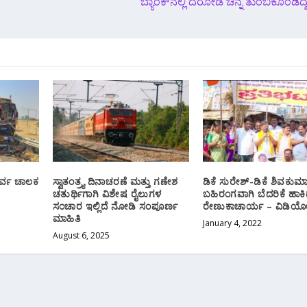
ಬ್ಯಾಂಕ್‌ನಲ್ಲಿ ದರೋಡೆ ಚಿನ್ನ ತುಂಬಿಕೊಂಡಿದ್ದ 
 ಓರ್ವ ಚಾಲಕ
ಸ್ವಾತಂತ್ರ್ಯ ದಿನಾಚರಣೆ ಮತ್ತು ಗಣೇಶ
ಡಿಕೆ ಸುರೇಶ್-ಡಿಕೆ ಶಿವಕುಮ
ಚತುರ್ಥಿಗಾಗಿ ವಿಶೇಷ ರೈಲುಗಳ
ಬಹಿರಂಗವಾಗಿ ಬೆದರಿಕೆ ಹಾಕ
ಸಂಚಾರ ಇಲ್ಲಿದೆ ನೋಡಿ ಸಂಪೂರ್ಣ
ರೇಣುಕಾಚಾರ್ಯ – ವಿಡಿಯ
ಮಾಹಿತಿ
January 4, 2022
August 6, 2025