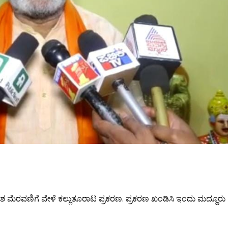
ಣೇಶ ಮೆರವಣಿಗೆ ವೇಳೆ ಕಲ್ಲುತೂರಾಟ ಪ್ರಕರಣ. ಪ್ರಕರಣ ಖಂಡಿಸಿ ಇಂದು ಮದ್ದೂರು