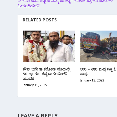
ಈ ಬಾರಿ‌ ಡಿಸಿಸಿ ಬ್ಯಾಂಕ ನಮ್ಮ ಕಬಜ್ಜಾ – ಬಾಲಚಂದ್ರ ಜಾರಕಿಹೋಳಿ
ಹೀಗಂದಿದೇಕೆ?
RELATED POSTS
ಕೌನ್ ಬನೇಗಾ ಕರೋಡ್ ಪತಿಯಲ್ಲಿ
ಲಾರಿ – ಲಾರಿ ಮಧ್ಯ ಡಿಕ್ಕಿ
50 ಲಕ್ಷ ರೂ. ಗೆದ್ದ ಬಾಗಲಕೋಟೆ
ಸಾವು
ಯುವಕ
January 13, 2023
January 11, 2025
LEAVE A REPLY