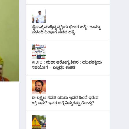
ಪೈನಾನ್ಸ್ ಮಾಡ್ತಿದ್ದ ವ್ಯಕ್ತಿಯ ಭೀಕರ‌ ಹತ್ಯೆ : ಜುಮ್ಮಾ
ಮಸೀದಿ ಹಿಂಭಾಗ ನಡೆದ ಹತ್ಯೆ
VIDIO : ಮಹಾ ಆರೋಗ್ಯ ಶಿಬಿರ : ಯುವಶಕ್ತಿಯ
ಸಹಯೋಗ – ಎಲ್ಲವೂ ಉಚಿತ
ಈ ಲಕ್ಷ್ಮಣ ಸವದಿ ಯಾರು ಇವರ ಹಿಂದೆ ಇರುವ
ಶಕ್ತಿ ಏನು? ಇವರ ಬಗ್ಗೆ ನಿಮ್ಮಗೆಷ್ಟು ಗೋತ್ತು?