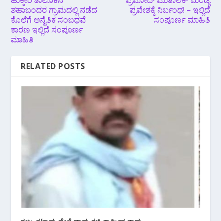
ಶಹಾಬಂದರ ಗ್ರಾಮದಲ್ಲಿ‌ ನಡೆದ
ಪ್ರವೇಶಕ್ಕೆ ನಿರ್ಬಂಧ! – ಇಲ್ಲಿದೆ
ಕೊಲೆಗೆ ಅನೈತಿಕ‌ ಸಂಬಧವೆ
ಸಂಪೂರ್ಣ ಮಾಹಿತಿ
ಕಾರಣ ಇಲ್ಲಿದೆ ಸಂಪೂರ್ಣ
ಮಾಹಿತಿ
RELATED POSTS