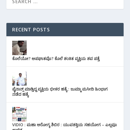
RECENT POSTS
ಕೊಲೆಯೋ? ಅಪಘಾತವೊ? ಕೊಲೆ ಶಂಕಿತ ವ್ಯಕ್ತಿಯ ಶವ ಪತ್ತೆ
ಪೈನಾನ್ಸ್ ಮಾಡ್ತಿದ್ದ ವ್ಯಕ್ತಿಯ ಭೀಕರ‌ ಹತ್ಯೆ : ಜುಮ್ಮಾ ಮಸೀದಿ ಹಿಂಭಾಗ
ನಡೆದ ಹತ್ಯೆ
VIDIO : ಮಹಾ ಆರೋಗ್ಯ ಶಿಬಿರ : ಯುವಶಕ್ತಿಯ ಸಹಯೋಗ – ಎಲ್ಲವೂ
ಉಚಿತ