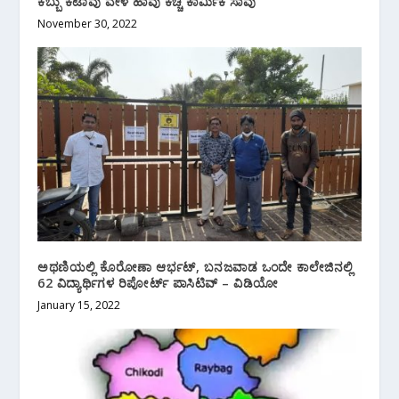
ಕಬ್ಬು ಕಟಾವು ವೇಳೆ ಹಾವು ಕಚ್ಚಿ ಕಾರ್ಮಿಕ ಸಾವು
November 30, 2022
ಅಥಣಿಯಲ್ಲಿ ಕೊರೋಣಾ ಆರ್ಭಟ್, ಬನಜವಾಡ ಒಂದೇ ಕಾಲೇಜಿನಲ್ಲಿ
62 ವಿದ್ಯಾರ್ಥಿಗಳ ರಿಪೋರ್ಟ್ ಪಾಸಿಟಿವ್ – ವಿಡಿಯೋ
January 15, 2022