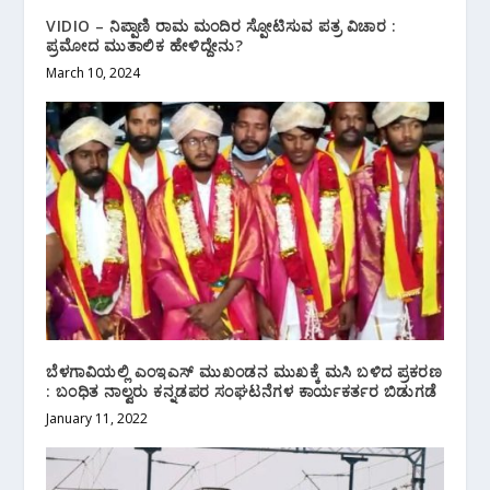
VIDIO – ನಿಪ್ಪಾಣಿ ರಾಮ ಮಂದಿರ ಸ್ಪೋಟಿಸುವ ಪತ್ರ ವಿಚಾರ :
ಪ್ರಮೋದ ಮುತಾಲಿಕ ಹೇಳಿದ್ದೇನು?
March 10, 2024
ಬೆಳಗಾವಿಯಲ್ಲಿ ಎಂಇಎಸ್ ಮುಖಂಡನ ಮುಖಕ್ಕೆ‌ ಮಸಿ ಬಳಿದ ಪ್ರಕರಣ
: ಬಂಧಿತ ನಾಲ್ವರು ಕನ್ನಡಪರ ಸಂಘಟನೆಗಳ ಕಾರ್ಯಕರ್ತರ ಬಿಡುಗಡೆ
January 11, 2022