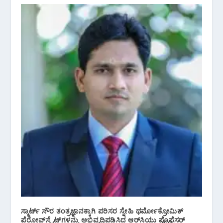
ಸ್ಮಾರ್ಟ್ ಸೌರ ತಂತ್ರಜ್ಞಾನಕ್ಕಾಗಿ ಪರಿಸರ ಸ್ನೇಹಿ ಥರ್ಮೋಕ್ರೋಮಿಕ್
ಪೆರೋವ್‌ಸ್ಕೈಟ್‌ಗಳನ್ನು ಅಭಿವೃದ್ಧಿಪಡಿಸಿದ ಆರ್‌ಸಿಯು ಪ್ರೊಫೆಸರ್