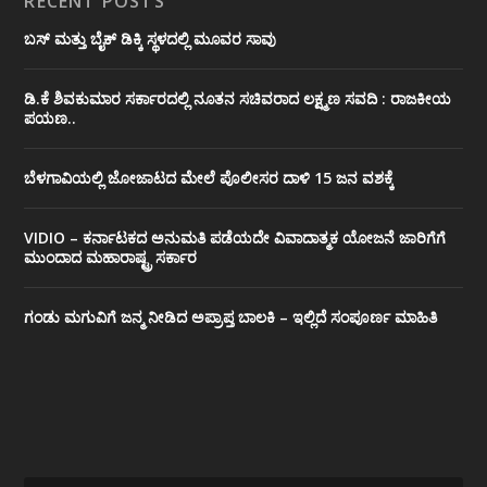
RECENT POSTS
ಬಸ್ ಮತ್ತು ಬೈಕ್ ಡಿಕ್ಕಿ ಸ್ಥಳದಲ್ಲಿ ಮೂವರ ಸಾವು
ಡಿ.ಕೆ ಶಿವಕುಮಾರ ಸರ್ಕಾರದಲ್ಲಿ ನೂತನ ಸಚಿವರಾದ ಲಕ್ಷ್ಮಣ ಸವದಿ : ರಾಜಕೀಯ
ಪಯಣ..
ಬೆಳಗಾವಿಯಲ್ಲಿ ಜೋಜಾಟದ ಮೇಲೆ ಪೊಲೀಸರ ದಾಳಿ 15 ಜನ ವಶಕ್ಕೆ
VIDIO – ಕರ್ನಾಟಕದ ಅನುಮತಿ ಪಡೆಯದೇ ವಿವಾದಾತ್ಮಕ ಯೋಜನೆ ಜಾರಿಗೆಗೆ
ಮುಂದಾದ ಮಹಾರಾಷ್ಟ್ರ ಸರ್ಕಾರ
ಗಂಡು ಮಗುವಿಗೆ ಜನ್ಮ ನೀಡಿದ ಅಪ್ರಾಪ್ತ ಬಾಲಕಿ – ಇಲ್ಲಿದೆ ಸಂಪೂರ್ಣ ಮಾಹಿತಿ