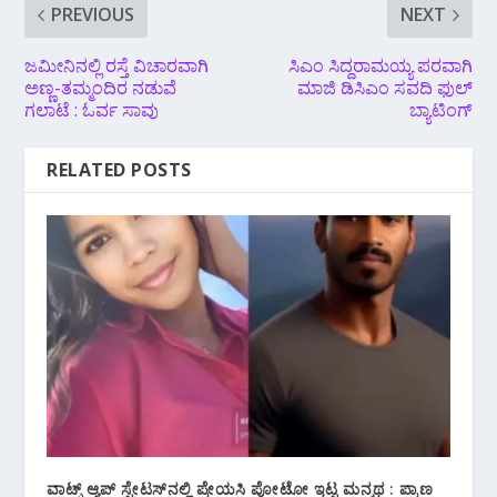
PREVIOUS
NEXT
ಜಮೀನಿನಲ್ಲಿ ರಸ್ತೆ ವಿಚಾರವಾಗಿ
ಸಿಎಂ ಸಿದ್ದರಾಮಯ್ಯ ಪರವಾಗಿ
ಅಣ್ಣ-ತಮ್ಮಂದಿರ ನಡುವೆ
ಮಾಜಿ ಡಿಸಿಎಂ ಸವದಿ ಫುಲ್
ಗಲಾಟೆ : ಓರ್ವ ಸಾವು
ಬ್ಯಾಟಿಂಗ್
RELATED POSTS
ವಾಟ್ಸ್ ಆ್ಯಪ್ ಸ್ಟೇಟಸ್‌ನಲ್ಲಿ ಪ್ರೇಯಸಿ ಪೋಟೋ ಇಟ್ಟ ಮನ್ಮಥ : ಪ್ರಾಣ