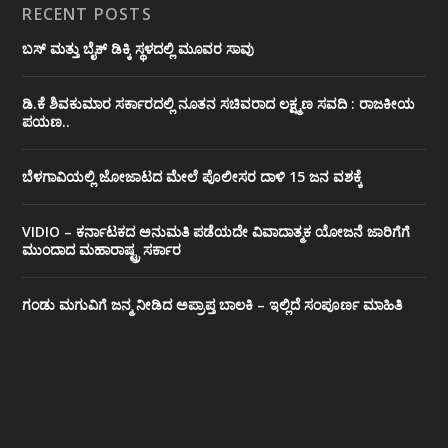
RECENT POSTS
ಬಸ್ ಮತ್ತು ಬೈಕ್ ಡಿಕ್ಕಿ ಸ್ಥಳದಲ್ಲಿ ಮೂವರ ಸಾವು
ಡಿ.ಕೆ ಶಿವಕುಮಾರ ಸರ್ಕಾರದಲ್ಲಿ ನೂತನ ಸಚಿವರಾದ ಲಕ್ಷ್ಮಣ ಸವದಿ : ರಾಜಕೀಯ
ಪಯಣ..
ಬೆಳಗಾವಿಯಲ್ಲಿ ಜೋಜಾಟದ ಮೇಲೆ ಪೊಲೀಸರ ದಾಳಿ 15 ಜನ ವಶಕ್ಕೆ
VIDIO – ಕರ್ನಾಟಕದ ಅನುಮತಿ ಪಡೆಯದೇ ವಿವಾದಾತ್ಮಕ ಯೋಜನೆ ಜಾರಿಗೆಗೆ
ಮುಂದಾದ ಮಹಾರಾಷ್ಟ್ರ ಸರ್ಕಾರ
ಗಂಡು ಮಗುವಿಗೆ ಜನ್ಮ ನೀಡಿದ ಅಪ್ರಾಪ್ತ ಬಾಲಕಿ – ಇಲ್ಲಿದೆ ಸಂಪೂರ್ಣ ಮಾಹಿತಿ