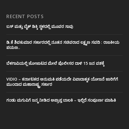
RECENT POSTS
ಬಸ್ ಮತ್ತು ಬೈಕ್ ಡಿಕ್ಕಿ ಸ್ಥಳದಲ್ಲಿ ಮೂವರ ಸಾವು
ಡಿ.ಕೆ ಶಿವಕುಮಾರ ಸರ್ಕಾರದಲ್ಲಿ ನೂತನ ಸಚಿವರಾದ ಲಕ್ಷ್ಮಣ ಸವದಿ : ರಾಜಕೀಯ
ಪಯಣ..
ಬೆಳಗಾವಿಯಲ್ಲಿ ಜೋಜಾಟದ ಮೇಲೆ ಪೊಲೀಸರ ದಾಳಿ 15 ಜನ ವಶಕ್ಕೆ
VIDIO – ಕರ್ನಾಟಕದ ಅನುಮತಿ ಪಡೆಯದೇ ವಿವಾದಾತ್ಮಕ ಯೋಜನೆ ಜಾರಿಗೆಗೆ
ಮುಂದಾದ ಮಹಾರಾಷ್ಟ್ರ ಸರ್ಕಾರ
ಗಂಡು ಮಗುವಿಗೆ ಜನ್ಮ ನೀಡಿದ ಅಪ್ರಾಪ್ತ ಬಾಲಕಿ – ಇಲ್ಲಿದೆ ಸಂಪೂರ್ಣ ಮಾಹಿತಿ