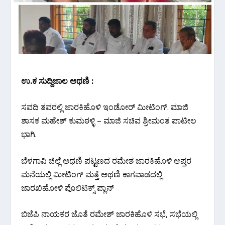
ಉ.ಕ ಸುದ್ದಿಜಾಲ ಅಥಣಿ :
ಸವದಿ ತವರಲ್ಲಿ ಜಾರಕಿಹೊಳಿ ಇಂಡೋರ್ ಮೀಟಿಂಗ್.‌ ಮಾಜಿ
ಶಾಸಕ ಮಹೇಶ್ ಕುಮಠಳ್ಳಿ – ಮಾಜಿ ಸಚಿವ ಶ್ರೀಮಂತ ಪಾಟೀಲ
ಭಾಗಿ.
ಬೆಳಗಾವಿ ಜಿಲ್ಲೆ ಅಥಣಿ ಪಟ್ಟಣದ ರಮೇಶ ಜಾರಕಿಹೊಳಿ ಆಪ್ತರ
ಮನೆಯಲ್ಲಿ ಮೀಟಿಂಗ್ ಮತ್ತೆ ಅಥಣಿ ಕಾಗವಾಡದಲ್ಲಿ
ಜಾರಖಿಹೋಳಿ ಪೊಲಿಟಿಕ್ಸ್ ಪ್ಲಾನ್
ಬಿಜೆಪಿ ನಾಯಕರ ಜೊತೆ ರಮೇಶ್ ಜಾರಕಿಹೊಳಿ ಸಭೆ, ಸಭೆಯಲ್ಲಿ