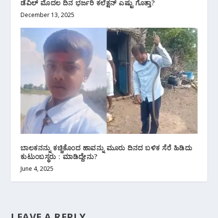
ಡೆವಿಲ್ ಮೊದಲ ದಿನ ಭರ್ಜರಿ ಕಲೆಕ್ಷನ್ ಎಷ್ಟು ಗೊತ್ತಾ?
December 13, 2025
ಬಾಲಕನನ್ನು ಕಚ್ಚಿಕೊಂದ ಹಾವನ್ನು ಮೂರು ದಿನದ ಬಳಿಕ ಸೆರೆ ಹಿಡಿದು
ಕುಟುಂಬಸ್ಥರು : ಮಾಡಿದ್ದೇನು?
June 4, 2025
LEAVE A REPLY