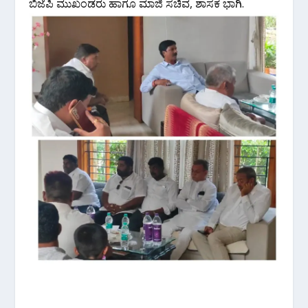
ಬಿಜೆಪಿ ಮುಖಂಡರು ಹಾಗೂ ಮಾಜಿ ಸಚಿವ, ಶಾಸಕ ಭಾಗಿ.