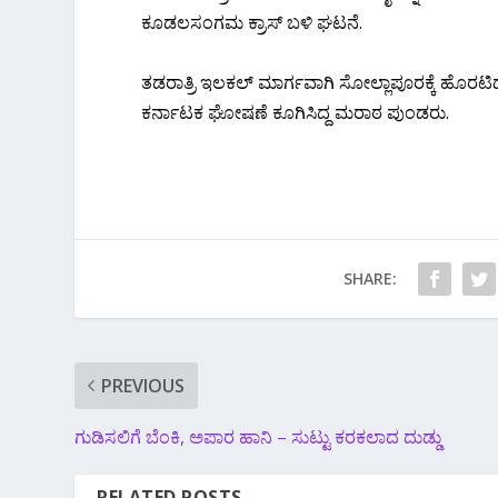
ಕೂಡಲಸಂಗಮ ಕ್ರಾಸ್ ಬಳಿ ಘಟನೆ.
ತಡರಾತ್ರಿ ಇಲಕಲ್ ಮಾರ್ಗವಾಗಿ ಸೋಲ್ಲಾಪೂರಕ್ಕೆ ಹೊರಟಿದ್ದ
ಕರ್ನಾಟಕ ಘೋಷಣೆ ಕೂಗಿಸಿದ್ದ ಮರಾಠ ಪುಂಡರು.
SHARE:
PREVIOUS
ಗುಡಿಸಲಿಗೆ ಬೆಂಕಿ, ಅಪಾರ ಹಾನಿ – ಸುಟ್ಟು ಕರಕಲಾದ ದುಡ್ಡು
RELATED POSTS