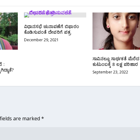
ವಿಧಾನಸಭೆ ಚುನಾವಣೆಗೆ ಬಿಫಾರಂ
ಕೊಡಿಸುವಂತೆ ದೇವರಿಗೆ ಪತ್ರ
December 29, 2021
ಸಾವಿನಲ್ಲೂ ಸಾರ್ಥಕತೆ ಮೆರೆದ ರ
ೆ :
ಕುಟುಂಬಕ್ಕೆ 8 ಲಕ್ಷ ಪರಿಹಾರ
ಿದ್ಯಾಕೆ?
September 23, 2022
fields are marked
*