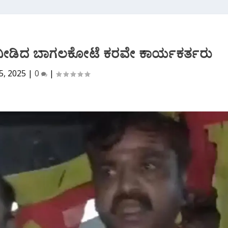
ತರ ನೀಡಿದ ಬಾಗಲಕೋಟೆ ಕರವೇ ಕಾರ್ಯಕರ್ತರು
5, 2025
|
0
|