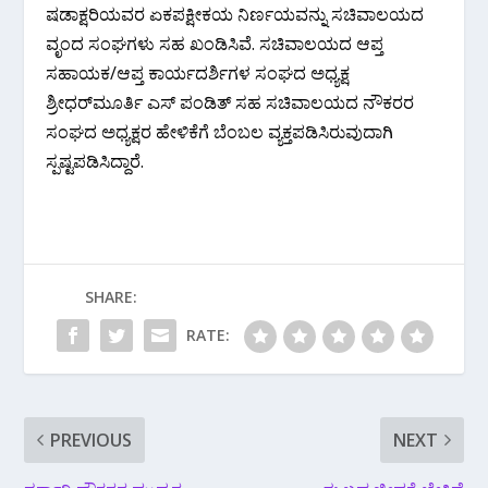
ಷಡಾಕ್ಷರಿಯವರ ಏಕಪಕ್ಷೀಕಯ ನಿರ್ಣಯವನ್ನು ಸಚಿವಾಲಯದ
ವೃಂದ ಸಂಘಗಳು ಸಹ ಖಂಡಿಸಿವೆ. ಸಚಿವಾಲಯದ ಆಪ್ತ
ಸಹಾಯಕ/ಆಪ್ತ ಕಾರ್ಯದರ್ಶಿಗಳ ಸಂಘದ ಅಧ್ಯಕ್ಷ
ಶ್ರೀಧರ್‌ಮೂರ್ತಿ ಎಸ್ ಪಂಡಿತ್ ಸಹ ಸಚಿವಾಲಯದ ನೌಕರರ
ಸಂಘದ ಅಧ್ಯಕ್ಷರ ಹೇಳಿಕೆಗೆ ಬೆಂಬಲ ವ್ಯಕ್ತಪಡಿಸಿರುವುದಾಗಿ
ಸ್ಪಷ್ಟಪಡಿಸಿದ್ದಾರೆ.
SHARE:
RATE:
PREVIOUS
NEXT