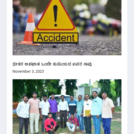
ಭೀಕರ ಅಪಘಾತ ಒಂದೇ ಕುಟುಂಬದ ಐವರ ಸಾವು
November 3, 2023