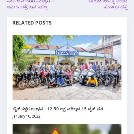
ಸರ್ಕಾರಿ ನೌಕರರ ಮುಷ್ಕರ –
ಈ ಬಡ ಜೀವಕ್ಕೆ ಬೇಕಿದೆ
ಏನು ಇರುತ್ತೆ, ಏನ ಇರಲ್ಲ
ಸಹಾಯ ಹಸ್ತ
RELATED POSTS
ಬೈಕ್ ಕಳ್ಳರ ಬಂಧನ : 12.50 ಲಕ್ಷ ಮೌಲ್ಯದ 15 ಬೈಕ್ ವಶ
January 10, 2022