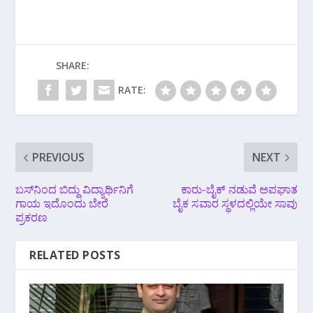
SHARE:
RATE:
PREVIOUS
NEXT
ಬಸ್‌ನಿಂದ ಬಿದ್ದು ವಿದ್ಯಾರ್ಥಿನಿಗೆ
ಕಾರು-ಬೈಕ್ ನಡುವೆ ಅಪಘಾತ
ಗಾಯ ಇದೊಂದು ಬೇರೆ
ಬೈಕ ಸವಾರ ಸ್ಥಳದಲ್ಲಿಯೇ ಸಾವು
ಪ್ರಕರಣ
RELATED POSTS