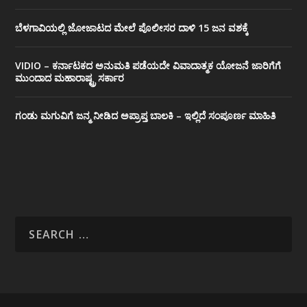
ಬೆಳಗಾವಿಯಲ್ಲಿ ಜೋಜಾಟದ ಮೇಲೆ ಪೊಲೀಸರ ದಾಳಿ 15 ಜನ ವಶಕ್ಕೆ
VIDIO – ಕರ್ನಾಟಕದ ಅನುಮತಿ ಪಡೆಯದೇ ವಿವಾದಾತ್ಮಕ ಯೋಜನೆ ಜಾರಿಗೆಗೆ
ಮುಂದಾದ ಮಹಾರಾಷ್ಟ್ರ ಸರ್ಕಾರ
ಗಂಡು ಮಗುವಿಗೆ ಜನ್ಮ ನೀಡಿದ ಅಪ್ರಾಪ್ತ ಬಾಲಕಿ – ಇಲ್ಲಿದೆ ಸಂಪೂರ್ಣ ಮಾಹಿತಿ