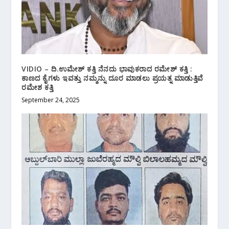
VIDIO – ದಿ.ಉಮೇಶ್ ಕತ್ತಿ ನೆನದು ಭಾವುಕರಾದ ರಮೇಶ್ ಕತ್ತಿ :
ಕಾಣದ ಕೈಗಳು ಇವತ್ತು ನಮ್ಮನ್ನು ದೂರ ಮಾಡಲು ಪ್ರಯತ್ನ ಮಾಡುತ್ತಿವೆ
ರಮೇಶ ಕತ್ತಿ
September 24, 2025