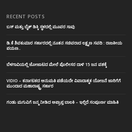
RECENT POSTS
ಬಸ್ ಮತ್ತು ಬೈಕ್ ಡಿಕ್ಕಿ ಸ್ಥಳದಲ್ಲಿ ಮೂವರ ಸಾವು
ಡಿ.ಕೆ ಶಿವಕುಮಾರ ಸರ್ಕಾರದಲ್ಲಿ ನೂತನ ಸಚಿವರಾದ ಲಕ್ಷ್ಮಣ ಸವದಿ : ರಾಜಕೀಯ
ಪಯಣ..
ಬೆಳಗಾವಿಯಲ್ಲಿ ಜೋಜಾಟದ ಮೇಲೆ ಪೊಲೀಸರ ದಾಳಿ 15 ಜನ ವಶಕ್ಕೆ
VIDIO – ಕರ್ನಾಟಕದ ಅನುಮತಿ ಪಡೆಯದೇ ವಿವಾದಾತ್ಮಕ ಯೋಜನೆ ಜಾರಿಗೆಗೆ
ಮುಂದಾದ ಮಹಾರಾಷ್ಟ್ರ ಸರ್ಕಾರ
ಗಂಡು ಮಗುವಿಗೆ ಜನ್ಮ ನೀಡಿದ ಅಪ್ರಾಪ್ತ ಬಾಲಕಿ – ಇಲ್ಲಿದೆ ಸಂಪೂರ್ಣ ಮಾಹಿತಿ