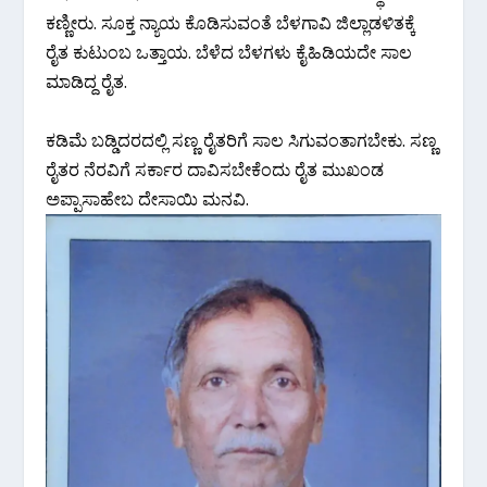
ಕಣ್ಣೀರು. ಸೂಕ್ತ ನ್ಯಾಯ ಕೊಡಿಸುವಂತೆ ಬೆಳಗಾವಿ ಜಿಲ್ಲಾಡಳಿತಕ್ಕೆ
ರೈತ ಕುಟುಂಬ ಒತ್ತಾಯ. ಬೆಳೆದ ಬೆಳಗಳು ಕೈಹಿಡಿಯದೇ ಸಾಲ
ಮಾಡಿದ್ದ ರೈತ.
ಕಡಿಮೆ ಬಡ್ಡಿದರದಲ್ಲಿ ಸಣ್ಣ ರೈತರಿಗೆ ಸಾಲ ಸಿಗುವಂತಾಗಬೇಕು. ಸಣ್ಣ
ರೈತರ ನೆರವಿಗೆ ಸರ್ಕಾರ ದಾವಿಸಬೇಕೆಂದು ರೈತ ಮುಖಂಡ
ಅಪ್ಪಾಸಾಹೇಬ ದೇಸಾಯಿ ಮನವಿ.