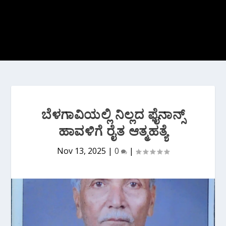
ಬೆಳಗಾವಿಯಲ್ಲಿ ನಿಲ್ಲದ ಫೈ‌ನಾನ್ಸ್
ಹಾವಳಿಗೆ ರೈತ ಆತ್ಮಹತ್ಯೆ
Nov 13, 2025
|
0
|