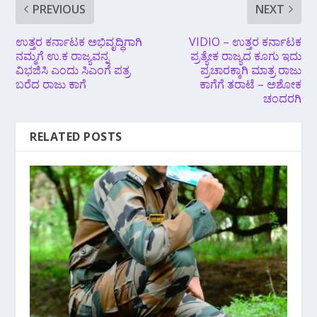
PREVIOUS
NEXT
ಉತ್ತರ ಕರ್ನಾಟಕ ಅಭಿವೃದ್ಧಿಗಾಗಿ
VIDIO – ಉತ್ತರ ಕರ್ನಾಟಕ
ನಮ್ಮಗೆ ಉ.ಕ ರಾಜ್ಯವನ್ನ
ಪ್ರತ್ಯೇಕ ರಾಜ್ಯದ ಕೂಗು ಇದು
ವಿಭಜಿಸಿ ಎಂದು ಸಿಎಂಗೆ ಪತ್ರ
ಪ್ರಚಾರಕ್ಕಾಗಿ ಮಾತ್ರ ರಾಜು
ಬರೆದ ರಾಜು ಕಾಗೆ
ಕಾಗೆಗೆ ತರಾಟೆ – ಅಶೋಕ
ಚಂದರಗಿ
RELATED POSTS