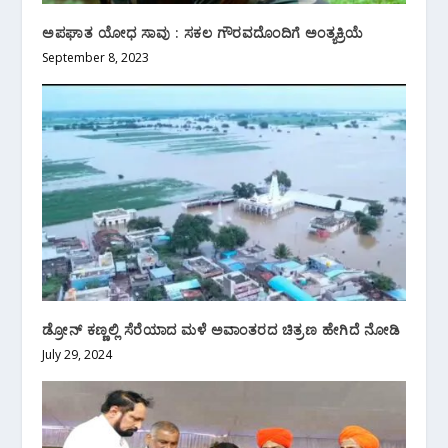
ಅಪಘಾತ ಯೋಧ ಸಾವು : ಸಕಲ ಗೌರವದೊಂದಿಗೆ ಅಂತ್ಯಕ್ರಿಯೆ
September 8, 2023
ಡ್ರೋನ್ ಕಣ್ಣಲ್ಲಿ ಸೆರೆಯಾದ ಮಳೆ ಅವಾಂತರದ ಚಿತ್ರಣ ಹೇಗಿದೆ ನೋಡಿ
July 29, 2024