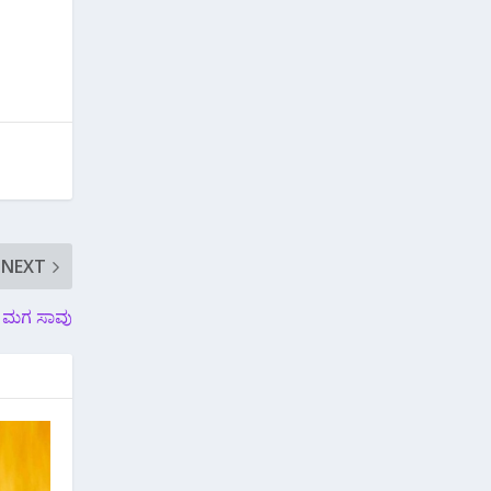
NEXT
ೆ ಮಗ ಸಾವು