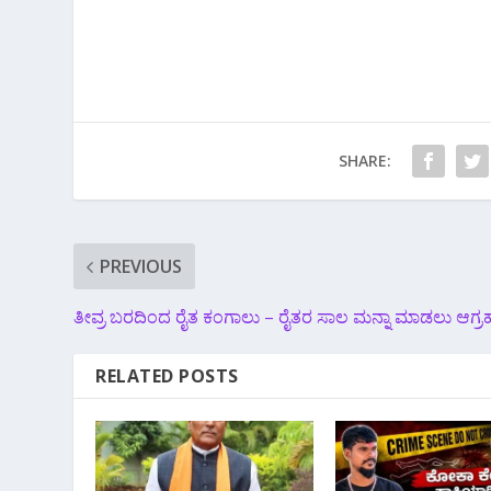
SHARE:
PREVIOUS
ತೀವ್ರ ಬರದಿಂದ ರೈತ ಕಂಗಾಲು – ರೈತರ ಸಾಲ ಮನ್ನಾ ಮಾಡಲು ಆಗ್ರ
RELATED POSTS