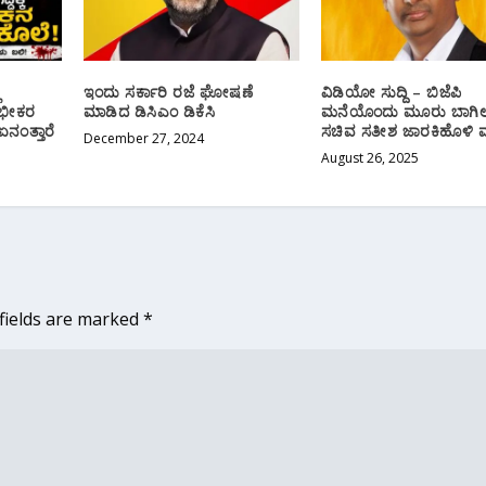
ಿ
ಇಂದು‌ ಸರ್ಕಾರಿ ರಜೆ ಘೋಷಣೆ‌
ವಿಡಿಯೋ ಸುದ್ದಿ – ಬಿಜೆಪಿ
ನ ಭೀಕರ
ಮಾಡಿದ ಡಿಸಿಎಂ ಡಿಕೆಸಿ
ಮನೆಯೊಂದು ಮೂರು ಬಾಗಿಲ
ಏನಂತ್ತಾರೆ
ಸಚಿವ ಸತೀಶ ಜಾರಕಿಹೊಳಿ ವ್ಯ
December 27, 2024
August 26, 2025
fields are marked
*