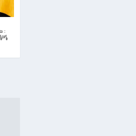
ು :
ಂಗ್ಯ