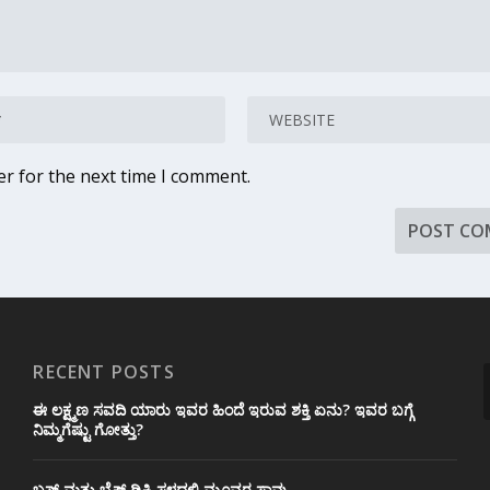
er for the next time I comment.
RECENT POSTS
ಈ ಲಕ್ಷ್ಮಣ ಸವದಿ ಯಾರು ಇವರ ಹಿಂದೆ ಇರುವ ಶಕ್ತಿ ಏನು? ಇವರ ಬಗ್ಗೆ
ನಿಮ್ಮಗೆಷ್ಟು ಗೋತ್ತು?
ಬಸ್ ಮತ್ತು ಬೈಕ್ ಡಿಕ್ಕಿ ಸ್ಥಳದಲ್ಲಿ ಮೂವರ ಸಾವು