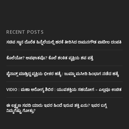
RECENT POSTS
ಸಚಿವ ಸ್ಥಾನ ದೊರೆತ ಹಿನ್ನೆಲೆಯಲ್ಲಿ ಹರಕೆ ತೀರಿಸಿದ ರಾಮನಗೌಡ ಪಾಟೀಲ ದಂಪತಿ
ಕೊಲೆಯೋ? ಅಪಘಾತವೊ? ಕೊಲೆ ಶಂಕಿತ ವ್ಯಕ್ತಿಯ ಶವ ಪತ್ತೆ
ಪೈನಾನ್ಸ್ ಮಾಡ್ತಿದ್ದ ವ್ಯಕ್ತಿಯ ಭೀಕರ‌ ಹತ್ಯೆ : ಜುಮ್ಮಾ ಮಸೀದಿ ಹಿಂಭಾಗ ನಡೆದ ಹತ್ಯೆ
VIDIO : ಮಹಾ ಆರೋಗ್ಯ ಶಿಬಿರ : ಯುವಶಕ್ತಿಯ ಸಹಯೋಗ – ಎಲ್ಲವೂ ಉಚಿತ
ಈ ಲಕ್ಷ್ಮಣ ಸವದಿ ಯಾರು ಇವರ ಹಿಂದೆ ಇರುವ ಶಕ್ತಿ ಏನು? ಇವರ ಬಗ್ಗೆ
ನಿಮ್ಮಗೆಷ್ಟು ಗೋತ್ತು?