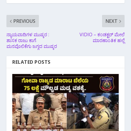
PREVIOUS
NEXT
ನ್ಯಾಯವಾದಿಗಳ ಮುಷ್ಕರ :
VIDIO – ಕಂಡಕ್ಟರ್ ಮೇಲೆ
ಶಾಸಕ ರಾಜು ಕಾಗೆ
ಮಾರಣಾಂತಿಕ ಹಲ್ಲೆ
ಮನವೊಲಿಕೆಗು ಜಗ್ಗದ ಮುಷ್ಕರ
RELATED POSTS