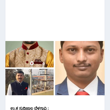
ಉ.ಕ ಸುದ್ದಿಜಾಲ ಬೆಳಗಾವಿ :