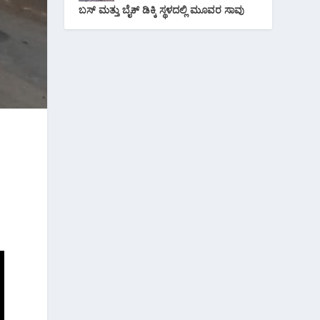
ಬಸ್ ಮತ್ತು ಬೈಕ್ ಡಿಕ್ಕಿ ಸ್ಥಳದಲ್ಲಿ ಮೂವರ ಸಾವು