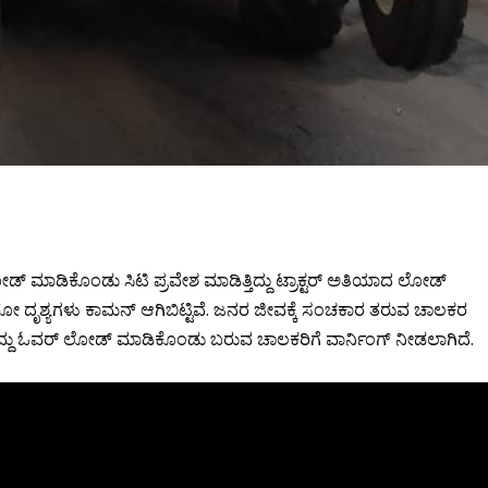
ು ಲೋಡ್ ಮಾಡಿಕೊಂಡು ಸಿಟಿ ಪ್ರವೇಶ ಮಾಡಿತ್ತಿದ್ದು ಟ್ರಾಕ್ಟರ್ ಅತಿಯಾದ ಲೋಡ್
ೋ ದೃಶ್ಯಗಳು ಕಾಮನ್ ಆಗಿಬಿಟ್ಟಿವೆ. ಜನರ ಜೀವಕ್ಕೆ ಸಂಚಕಾರ ತರುವ ಚಾಲಕರ
ಗಿದ್ದು ಓವರ್ ಲೋಡ್ ಮಾಡಿಕೊಂಡು ಬರುವ ಚಾಲಕರಿಗೆ ವಾರ್ನಿಂಗ್ ನೀಡಲಾಗಿದೆ.