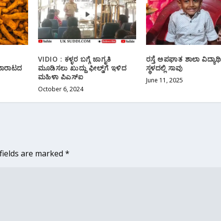
VIDIO : ಕಳ್ಳರ ಬಗ್ಗೆ ಜಾಗೃತಿ
ರಸ್ತೆ ಅಪಘಾತ ಶಾಲಾ ವಿದ್ಯಾರ್
ಮಾರಾಟದ
ಮೂಡಿಸಲು ಖುದ್ದು ಫೀಲ್ಡ್‌ಗೆ ಇಳಿದ‌
ಸ್ಥಳದಲ್ಲಿ ಸಾವು
ಮಹಿಳಾ ಪಿಎಸ್ಐ
June 11, 2025
October 6, 2024
fields are marked
*