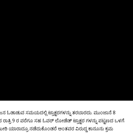
 ಓಡಾಡುವ ಸಮಯದಲ್ಲಿ ಟ್ರಾಕ್ಟರಗಳನ್ನು ತರಬಾರದು. ಮುಂಜಾನೆ 8
್ರಿ 9 ರ ವರೆಗೂ ಸಹ ಓವರ್ ಲೋಡೆಡ್ ಟ್ರಾಕ್ಟರ ಗಳನ್ನು ಪಟ್ಟಣದ ಒಳಗೆ
ೀರಿ ಯಾರಾದ್ರೂ ನಡೆದುಕೊಂಡರೆ ಅಂತವರ ವಿರುದ್ದ ಕಾನೂನು ಕ್ರಮ