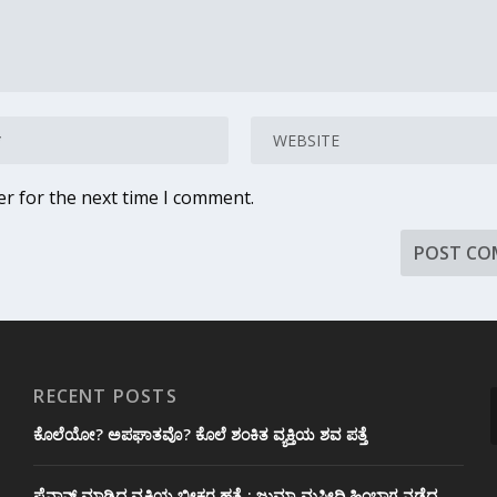
er for the next time I comment.
RECENT POSTS
ಕೊಲೆಯೋ? ಅಪಘಾತವೊ? ಕೊಲೆ ಶಂಕಿತ ವ್ಯಕ್ತಿಯ ಶವ ಪತ್ತೆ
ಪೈನಾನ್ಸ್ ಮಾಡ್ತಿದ್ದ ವ್ಯಕ್ತಿಯ ಭೀಕರ‌ ಹತ್ಯೆ : ಜುಮ್ಮಾ ಮಸೀದಿ ಹಿಂಭಾಗ ನಡೆದ