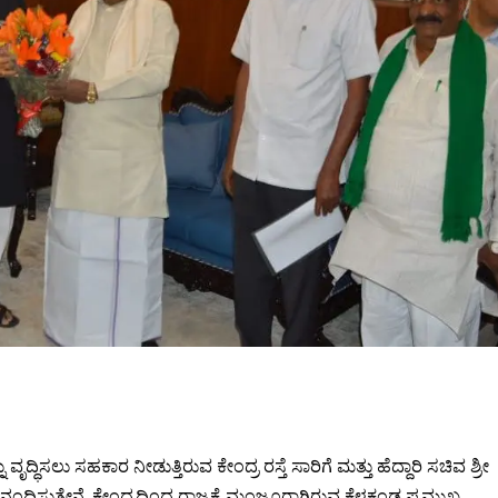
ೃದ್ಧಿಸಲು ಸಹಕಾರ ನೀಡುತ್ತಿರುವ ಕೇಂದ್ರ ರಸ್ತೆ ಸಾರಿಗೆ ಮತ್ತು ಹೆದ್ದಾರಿ ಸಚಿವ ಶ್ರೀ
ನಂದಿಸುತ್ತೇನೆ. ಕೇಂದ್ರದಿಂದ ರಾಜ್ಯಕ್ಕೆ ಮಂಜೂರಾಗಿರುವ ಕೆಳಕಂಡ ಪ್ರಮುಖ