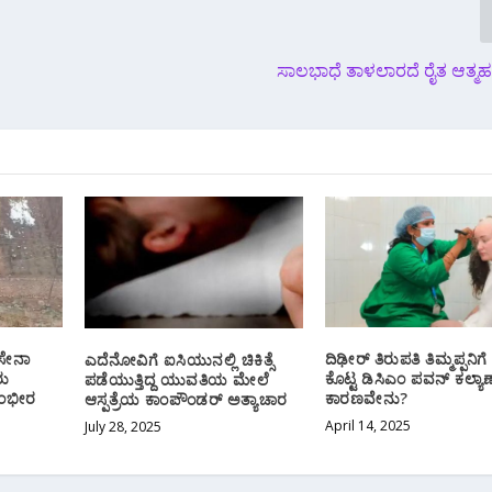
ಸಾಲಭಾಧೆ ತಾಳಲಾರದೆ ರೈತ ಆತ್ಮಹತ
ದ ಸೇನಾ
ದಿಢೀ‌ರ್ ತಿರುಪತಿ ತಿಮ್ಮಪ್ಪನಿಗ
ಎದೆನೋವಿಗೆ ಐಸಿಯುನಲ್ಲಿ ಚಿಕಿತ್ಸೆ
ರು
ಕೊಟ್ಟ ಡಿಸಿಎಂ ಪವನ್ ಕಲ್ಯಾಣ್ 
ಪಡೆಯುತ್ತಿದ್ದ ಯುವತಿಯ ಮೇಲೆ
 ಗಂಭೀರ
ಕಾರಣವೇನು?
ಆಸ್ಪತ್ರೆಯ ಕಾಂಪೌಂಡರ್ ಅತ್ಯಾಚಾರ
April 14, 2025
July 28, 2025