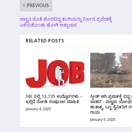
PREVIOUS
ಅಣ್ಣನ ಜೊತೆ ಹೊರಟಿದ್ದ ತಂಗಿಯನ್ನು ನಿರ್ಜನ ಪ್ರದೇಶಕ್ಕೆ
ಎಳೆದುಕೊಂಡು ಹೋಗಿ ಅತ್ಯಾಚಾರ
RELATED POSTS
SBI ನಲ್ಲಿ 13,735 ಉದ್ಯೋಗಗಳು –
ಸ್ಕೀಡ್ ಆಗಿ ಪ್ರಪಾತಕ್ಕೆ ಬಿದ್
ಇಲ್ಲಿದೆ ನೋಡಿ ಸಂಪೂರ್ಣ ಮಾಹಿತಿ
ವಾಹನ : ನಾಲ್ವರು ಯೋಧ
ಹುತಾತ್ಮ, ಒಬ್ಬ ಸೈನಿಕನಿಗೆ
January 4, 2025
ಗಾಯ
January 5, 2025