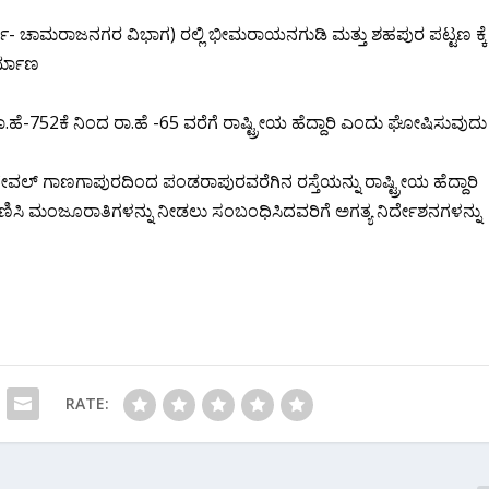
ವರ್ಗಿ- ಚಾಮರಾಜನಗರ ವಿಭಾಗ) ರಲ್ಲಿ ಭೀಮರಾಯನಗುಡಿ ಮತ್ತು ಶಹಪುರ ಪಟ್ಟಣ ಕ್ಕೆ
ರ್ಮಾಣ
ಾ.ಹೆ-752ಕೆ ನಿಂದ ರಾ.ಹೆ -65 ವರೆಗೆ ರಾಷ್ಟ್ರೀಯ ಹೆದ್ದಾರಿ ಎಂದು ಘೋಷಿಸುವುದು
ದೇವಲ್ ಗಾಣಗಾಪುರದಿಂದ ಪಂಡರಾಪುರವರೆಗಿನ ರಸ್ತೆಯನ್ನು ರಾಷ್ಟ್ರೀಯ ಹೆದ್ದಾರಿ
ಗಣಿಸಿ ಮಂಜೂರಾತಿಗಳನ್ನು ನೀಡಲು ಸಂಬಂಧಿಸಿದವರಿಗೆ ಅಗತ್ಯ ನಿರ್ದೇಶನಗಳನ್ನು
RATE: