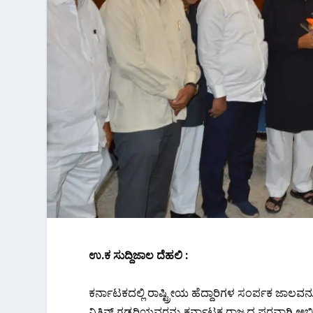
ಉ.ಕ ಸುದ್ದಿಜಾಲ ದೆಹಲಿ :
ಕರ್ನಾಟಕದಲ್ಲಿ ರಾಷ್ಟ್ರೀಯ ಹೆದ್ದಾರಿಗಳ ಸಂರ್ಪಕ ಜಾಲವನ್ನು ವ
ನಿತಿನ್ ಗಡ್ಕರಿಯವರನ್ನು ಕರ್ನಾಟಕ ರಾಜ್ಯದ ಪರವಾಗಿ ಅಭಿ