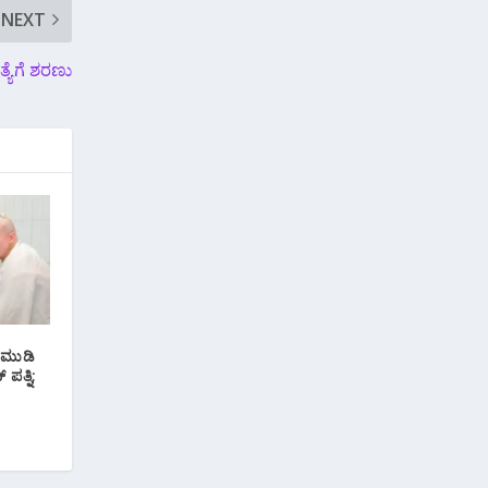
NEXT
್ಯೆಗೆ ಶರಣು
ೆ ಮುಡಿ
ಪತ್ನಿ;