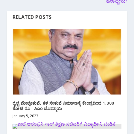
ಹೇಳಿದ್ದೇನು?
RELATED POSTS
ರೈಲ್ವೆ ಮೇಲ್ಸೇತುವೆ, ಕೆಳ ಸೇತುವೆ ನಿರ್ಮಾಣಕ್ಕೆ ಕೇಂದ್ರದಿಂದ 1,000
ಕೋಟಿ ರೂ : ಸಿಎಂ ಬೊಮ್ಮಾಯಿ
January 5, 2023