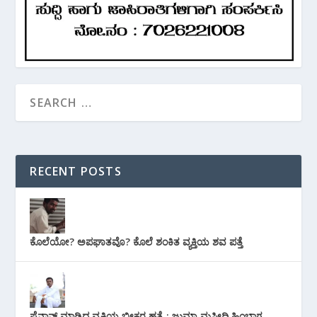
RECENT POSTS
ಕೊಲೆಯೋ? ಅಪಘಾತವೊ? ಕೊಲೆ ಶಂಕಿತ ವ್ಯಕ್ತಿಯ ಶವ ಪತ್ತೆ
ಪೈನಾನ್ಸ್ ಮಾಡ್ತಿದ್ದ ವ್ಯಕ್ತಿಯ ಭೀಕರ‌ ಹತ್ಯೆ : ಜುಮ್ಮಾ ಮಸೀದಿ ಹಿಂಭಾಗ