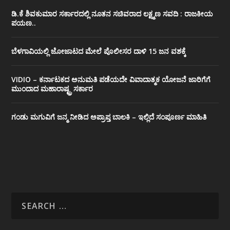
ಡಿ.ಕೆ ಶಿವಕುಮಾರ ಸರ್ಕಾರದಲ್ಲಿ ನೂತನ ಸಚಿವರಾದ ಲಕ್ಷ್ಮಣ ಸವದಿ : ರಾಜಕೀಯ
ಪಯಣ..
ಬೆಳಗಾವಿಯಲ್ಲಿ ಜೋಜಾಟದ ಮೇಲೆ ಪೊಲೀಸರ ದಾಳಿ 15 ಜನ ವಶಕ್ಕೆ
VIDIO – ಕರ್ನಾಟಕದ ಅನುಮತಿ ಪಡೆಯದೇ ವಿವಾದಾತ್ಮಕ ಯೋಜನೆ ಜಾರಿಗೆಗೆ
ಮುಂದಾದ ಮಹಾರಾಷ್ಟ್ರ ಸರ್ಕಾರ
ಗಂಡು ಮಗುವಿಗೆ ಜನ್ಮ ನೀಡಿದ ಅಪ್ರಾಪ್ತ ಬಾಲಕಿ – ಇಲ್ಲಿದೆ ಸಂಪೂರ್ಣ ಮಾಹಿತಿ