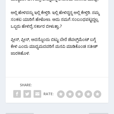
ಅಲ್ಲಿ ಹೇಳಿದನ್ನು ಇಲ್ಲಿ ಕೇಳ್ತಿರಿ. ಇಲ್ಲಿ ಹೇಳಿದ್ದನ್ನ ಅಲ್ಲಿ ಕೇಳ್ತಿರಿ. ನಮ್ಮ
ಸಂಕಟ ಯಾರಿಗೆ ಹೇಳೋಣ. ಅದು ನಮಗೆ ಸಂಬಂಧಪಟ್ಟದ್ದಲ್ಲ.
ಒಬ್ಬರು ಹೇಳಿದ್ರೆ ಸರ್ಕಾರ ಬೀಳುತ್ತಾ..?
ಪ್ಲೀಸ್, ಪ್ಲೀಸ್, ಅದನ್ನೊಂದು ಬಿಟ್ಟು ಬೇರೆ ಡೆವಲ್ಪ್‌ಮೆಂಟ್ ಬಗ್ಗೆ
ಕೇಳಿ ಎಂದು ಮಾಧ್ಯಮದವರಿಗೆ ಮನವಿ ಮಾಡಿಕೊಂಡ ಸತೀಶ್
ಜಾರಕಿಹೊಳಿ.
SHARE:
RATE: