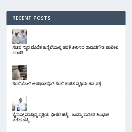
RECENT POSTS
ಸಚಿವ ಸ್ಥಾನ ದೊರೆತ ಹಿನ್ನೆಲೆಯಲ್ಲಿ ಹರಕೆ ತೀರಿಸಿದ ರಾಮನಗೌಡ ಪಾಟೀಲ
ದಂಪತಿ
ಕೊಲೆಯೋ? ಅಪಘಾತವೊ? ಕೊಲೆ ಶಂಕಿತ ವ್ಯಕ್ತಿಯ ಶವ ಪತ್ತೆ
ಪೈನಾನ್ಸ್ ಮಾಡ್ತಿದ್ದ ವ್ಯಕ್ತಿಯ ಭೀಕರ‌ ಹತ್ಯೆ : ಜುಮ್ಮಾ ಮಸೀದಿ ಹಿಂಭಾಗ
ನಡೆದ ಹತ್ಯೆ