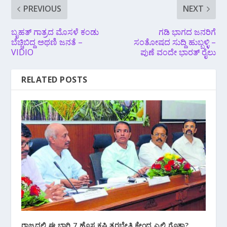
PREVIOUS
NEXT
ಬೃಹತ್ ಗಾತ್ರದ ಮೊಸಳೆ ಕಂಡು
ಗಡಿ ಭಾಗದ ಜನರಿಗೆ
ಬೆಚ್ಚಿಬಿದ್ದ ಅಥಣಿ ಜನತೆ –
ಸಂತೋಷದ ಸುದ್ದಿ ಹುಬ್ಬಳ್ಳಿ –
VIDIO
ಪುಣೆ ವಂದೇ ಭಾರತ್ ರೈಲು
RELATED POSTS
ರಾಜ್ಯದಲ್ಲಿ ಈ ಬಾರಿ 7 ಹೊಸ ಕೃಷಿ ತರಬೇತಿ ಕೇಂದ್ರ ಎಲ್ಲಿ ಗೊತ್ತಾ?