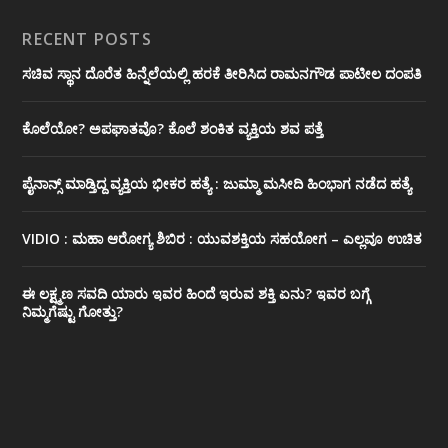
RECENT POSTS
ಸಚಿವ ಸ್ಥಾನ ದೊರೆತ ಹಿನ್ನೆಲೆಯಲ್ಲಿ ಹರಕೆ ತೀರಿಸಿದ ರಾಮನಗೌಡ ಪಾಟೀಲ ದಂಪತಿ
ಕೊಲೆಯೋ? ಅಪಘಾತವೊ? ಕೊಲೆ ಶಂಕಿತ ವ್ಯಕ್ತಿಯ ಶವ ಪತ್ತೆ
ಪೈನಾನ್ಸ್ ಮಾಡ್ತಿದ್ದ ವ್ಯಕ್ತಿಯ ಭೀಕರ‌ ಹತ್ಯೆ : ಜುಮ್ಮಾ ಮಸೀದಿ ಹಿಂಭಾಗ ನಡೆದ ಹತ್ಯೆ
VIDIO : ಮಹಾ ಆರೋಗ್ಯ ಶಿಬಿರ : ಯುವಶಕ್ತಿಯ ಸಹಯೋಗ – ಎಲ್ಲವೂ ಉಚಿತ
ಈ ಲಕ್ಷ್ಮಣ ಸವದಿ ಯಾರು ಇವರ ಹಿಂದೆ ಇರುವ ಶಕ್ತಿ ಏನು? ಇವರ ಬಗ್ಗೆ
ನಿಮ್ಮಗೆಷ್ಟು ಗೋತ್ತು?