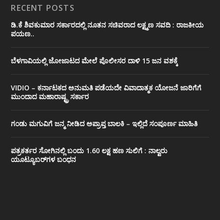
RECENT POSTS
ಡಿ.ಕೆ ಶಿವಕುಮಾರ ಸರ್ಕಾರದಲ್ಲಿ ನೂತನ ಸಚಿವರಾದ ಲಕ್ಷ್ಮಣ ಸವದಿ : ರಾಜಕೀಯ
ಪಯಣ..
ಬೆಳಗಾವಿಯಲ್ಲಿ ಜೋಜಾಟದ ಮೇಲೆ ಪೊಲೀಸರ ದಾಳಿ 15 ಜನ ವಶಕ್ಕೆ
VIDIO – ಕರ್ನಾಟಕದ ಅನುಮತಿ ಪಡೆಯದೇ ವಿವಾದಾತ್ಮಕ ಯೋಜನೆ ಜಾರಿಗೆಗೆ
ಮುಂದಾದ ಮಹಾರಾಷ್ಟ್ರ ಸರ್ಕಾರ
ಗಂಡು ಮಗುವಿಗೆ ಜನ್ಮ ನೀಡಿದ ಅಪ್ರಾಪ್ತ ಬಾಲಕಿ – ಇಲ್ಲಿದೆ ಸಂಪೂರ್ಣ ಮಾಹಿತಿ
ಪತ್ರಕರ್ತರ ಸೋಗಿನಲ್ಲಿ ಬಂದು 1.60 ಲಕ್ಷ ಹಣ ಸುಲಿಗೆ : ನಾಲ್ವರು
ಯೂಟ್ಯೂಬರ್‌ಗಳ ಬಂಧನ