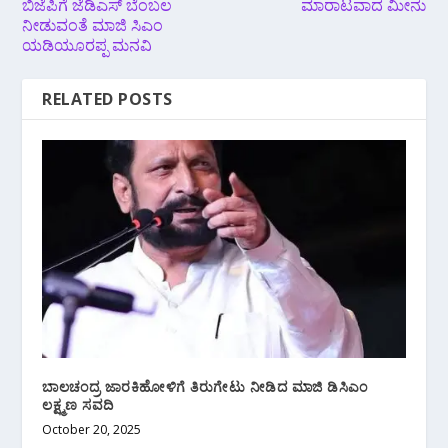
ಬಿಜೆಪಿಗೆ ಜೆಡಿಎಸ್ ಬೆಂಬಲ
ಮಾರಾಟವಾದ ಮೀನು
ನೀಡುವಂತೆ ಮಾಜಿ ಸಿಎಂ
ಯಡಿಯೂರಪ್ಪ ಮನವಿ
RELATED POSTS
ಬಾಲಚಂದ್ರ ಜಾರಕಿಹೋಳಿಗೆ ತಿರುಗೇಟು ನೀಡಿದ ಮಾಜಿ ಡಿಸಿಎಂ
ಲಕ್ಷ್ಮಣ ಸವದಿ
October 20, 2025