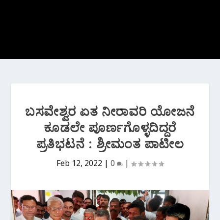
ಬಸವೇಶ್ವರ ಏತ ನೀರಾವರಿ ಯೋಜನೆ
ಕೂಡಲೇ ಪೂರ್ಣಗೊಳ್ಳದಿದ್ದರೆ
ಪ್ರತಿಭಟನೆ : ಶ್ರೀಮಂತ ‌ಪಾಟೀಲ
Feb 12, 2022
|
0
|