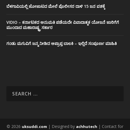
ಬೆಳಗಾವಿಯಲ್ಲಿ ಜೋಜಾಟದ ಮೇಲೆ ಪೊಲೀಸರ ದಾಳಿ 15 ಜನ ವಶಕ್ಕೆ
VIDIO – ಕರ್ನಾಟಕದ ಅನುಮತಿ ಪಡೆಯದೇ ವಿವಾದಾತ್ಮಕ ಯೋಜನೆ ಜಾರಿಗೆಗೆ
ಮುಂದಾದ ಮಹಾರಾಷ್ಟ್ರ ಸರ್ಕಾರ
ಗಂಡು ಮಗುವಿಗೆ ಜನ್ಮ ನೀಡಿದ ಅಪ್ರಾಪ್ತ ಬಾಲಕಿ – ಇಲ್ಲಿದೆ ಸಂಪೂರ್ಣ ಮಾಹಿತಿ
© 2026
| Designed by
| Contact for
uksuddi.com
achhutech