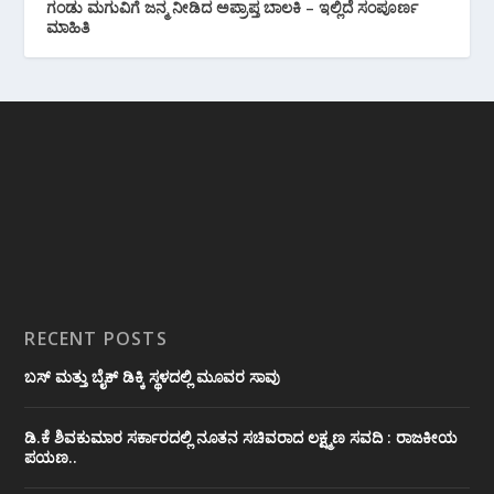
ಗಂಡು ಮಗುವಿಗೆ ಜನ್ಮ ನೀಡಿದ ಅಪ್ರಾಪ್ತ ಬಾಲಕಿ – ಇಲ್ಲಿದೆ ಸಂಪೂರ್ಣ
ಮಾಹಿತಿ
RECENT POSTS
ಬಸ್ ಮತ್ತು ಬೈಕ್ ಡಿಕ್ಕಿ ಸ್ಥಳದಲ್ಲಿ ಮೂವರ ಸಾವು
ಡಿ.ಕೆ ಶಿವಕುಮಾರ ಸರ್ಕಾರದಲ್ಲಿ ನೂತನ ಸಚಿವರಾದ ಲಕ್ಷ್ಮಣ ಸವದಿ : ರಾಜಕೀಯ
ಪಯಣ..