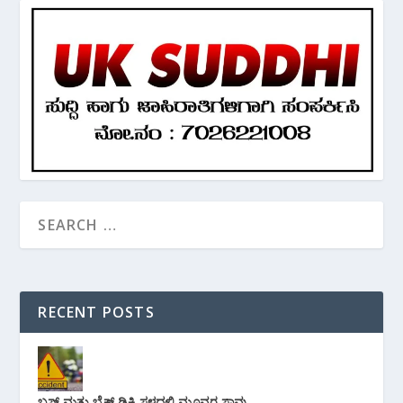
RECENT POSTS
ಬಸ್ ಮತ್ತು ಬೈಕ್ ಡಿಕ್ಕಿ ಸ್ಥಳದಲ್ಲಿ ಮೂವರ ಸಾವು