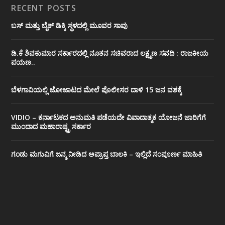
RECENT POSTS
ಬಸ್ ಮತ್ತು ಬೈಕ್ ಡಿಕ್ಕಿ ಸ್ಥಳದಲ್ಲಿ ಮೂವರ ಸಾವು
ಡಿ.ಕೆ ಶಿವಕುಮಾರ ಸರ್ಕಾರದಲ್ಲಿ ನೂತನ ಸಚಿವರಾದ ಲಕ್ಷ್ಮಣ ಸವದಿ : ರಾಜಕೀಯ
ಪಯಣ..
ಬೆಳಗಾವಿಯಲ್ಲಿ ಜೋಜಾಟದ ಮೇಲೆ ಪೊಲೀಸರ ದಾಳಿ 15 ಜನ ವಶಕ್ಕೆ
VIDIO – ಕರ್ನಾಟಕದ ಅನುಮತಿ ಪಡೆಯದೇ ವಿವಾದಾತ್ಮಕ ಯೋಜನೆ ಜಾರಿಗೆಗೆ
ಮುಂದಾದ ಮಹಾರಾಷ್ಟ್ರ ಸರ್ಕಾರ
ಗಂಡು ಮಗುವಿಗೆ ಜನ್ಮ ನೀಡಿದ ಅಪ್ರಾಪ್ತ ಬಾಲಕಿ – ಇಲ್ಲಿದೆ ಸಂಪೂರ್ಣ ಮಾಹಿತಿ