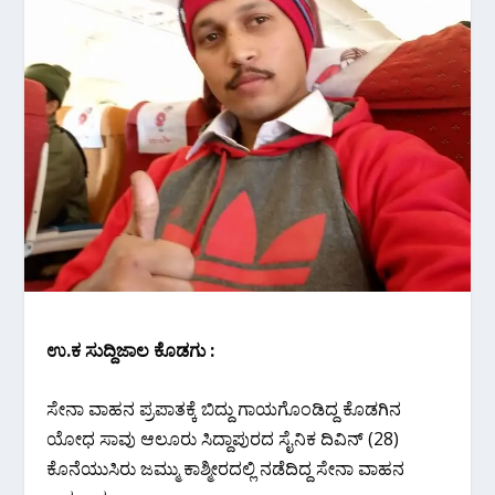
ಉ.ಕ ಸುದ್ದಿಜಾಲ ಕೊಡಗು :
ಸೇನಾ ವಾಹನ ಪ್ರಪಾತಕ್ಕೆ ಬಿದ್ದು ಗಾಯಗೊಂಡಿದ್ದ ಕೊಡಗಿನ
ಯೋಧ ಸಾವು ಆಲೂರು ಸಿದ್ದಾಪುರದ ಸೈನಿಕ ದಿವಿನ್ (28)
ಕೊನೆಯುಸಿರು ಜಮ್ಮು ಕಾಶ್ಮೀರದಲ್ಲಿ ನಡೆದಿದ್ದ ಸೇನಾ ವಾಹನ