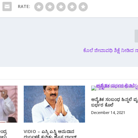
RATE:
ಕೊಲೆ ಜೀವಾವಧಿ ಶಿಕ್ಷೆ ನೀಡಿ
ಅನೈತಿಕ ಸಂಬಂಧ ಹಿನ್ನಲೆ ವ್ಯ
ಬರ್ಭರ ಕೊಲೆ
December 14, 2021
ಂದ್ರ
VIDIO – ಎಸ್ಸಿ‌ ಎಸ್ಟಿ ಅನುದಾನ
ದೋನಿ
ದುರ್ಬಳಕೆ ಕುರಿತು ಹೊಸ ಬಾಂಬ್