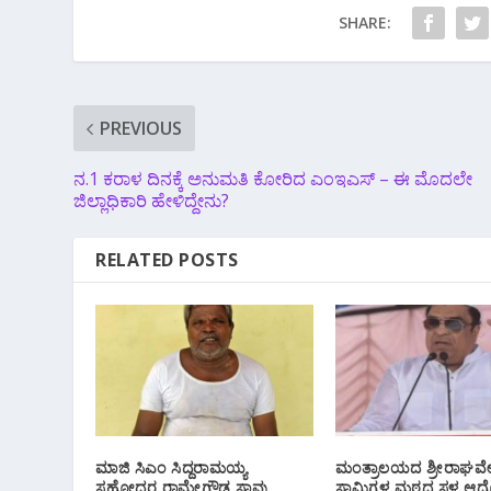
SHARE:
PREVIOUS
ನ.1 ಕರಾಳ ದಿನಕ್ಕೆ ಅನುಮತಿ ಕೋರಿದ ಎಂಇಎಸ್‌ – ಈ ಮೊದಲೇ
ಜಿಲ್ಲಾಧಿಕಾರಿ ಹೇಳಿದ್ದೇನು?
RELATED POSTS
ಮಾಜಿ ಸಿಎಂ ಸಿದ್ದರಾಮಯ್ಯ
ಮಂತ್ರಾಲಯದ ಶ್ರೀರಾಘವೇ
ಸಹೋದರ ರಾಮೇಗೌಡ ಸಾವು
ಸ್ವಾಮಿಗಳ ಮಠದ ಸ್ಥಳ ಆ