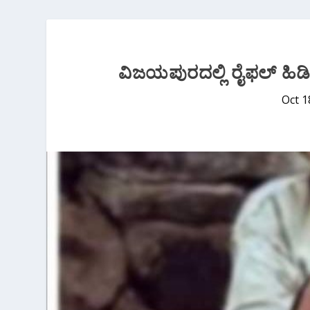
ವಿಜಯಪುರದಲ್ಲಿ ರೈಫಲ್ ಹಿಡಿದು
Oct 1