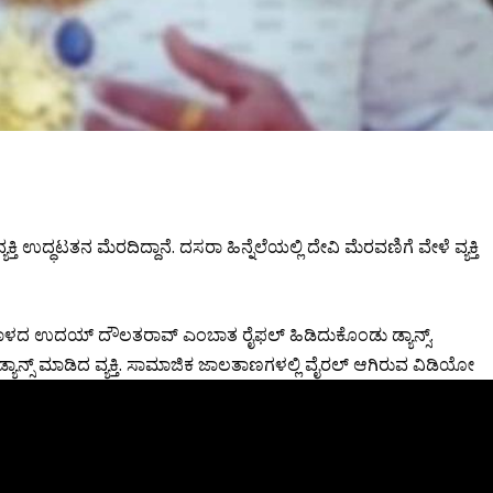
್ತಿ ಉದ್ಧಟತನ ಮೆರದಿದ್ದಾನೆ. ದಸರಾ ಹಿನ್ನೆಲೆಯಲ್ಲಿ ದೇವಿ ಮೆರವಣಿಗೆ ವೇಳೆ ವ್ಯಕ್ತಿ
ಿಹಾಳದ ಉದಯ್ ದೌಲತರಾವ್ ಎಂಬಾತ ರೈಫಲ್ ಹಿಡಿದುಕೊಂಡು ಡ್ಯಾನ್ಸ್.
್ಯಾನ್ಸ್ ಮಾಡಿದ ವ್ಯಕ್ತಿ. ಸಾಮಾಜಿಕ ಜಾಲತಾಣಗಳಲ್ಲಿ ವೈರಲ್ ಆಗಿರುವ ವಿಡಿಯೋ