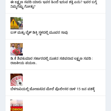
ಈ ಲಕ್ಷ್ಮಣ ಸವದಿ ಯಾರು ಇವರ ಹಿಂದೆ ಇರುವ ಶಕ್ತಿ ಏನು? ಇವರ ಬಗ್ಗೆ
ನಿಮ್ಮಗೆಷ್ಟು ಗೋತ್ತು?
ಬಸ್ ಮತ್ತು ಬೈಕ್ ಡಿಕ್ಕಿ ಸ್ಥಳದಲ್ಲಿ ಮೂವರ ಸಾವು
ಡಿ.ಕೆ ಶಿವಕುಮಾರ ಸರ್ಕಾರದಲ್ಲಿ ನೂತನ ಸಚಿವರಾದ ಲಕ್ಷ್ಮಣ ಸವದಿ :
ರಾಜಕೀಯ ಪಯಣ..
ಬೆಳಗಾವಿಯಲ್ಲಿ ಜೋಜಾಟದ ಮೇಲೆ ಪೊಲೀಸರ ದಾಳಿ 15 ಜನ ವಶಕ್ಕೆ