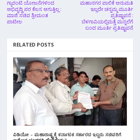
ಗ್ಯಾರಂಟಿ ಯೋಜನೆಗಳಿಂದ
ಮಹಾನಗರ ಪಾಲಿಕೆ ಅನುಮತಿ
ಅಭಿವೃದ್ಧಿ ಪರ ಕೆಲಸ ಆಗುತ್ತಿಲ್ಲ :
ಇಲ್ಲದೇ ಚನ್ನಮ್ಮ ಮೂರ್ತಿ
ಮಾಜಿ ಸಚಿವ ಶ್ರೀಮಂತ
ಪ್ರತಿಷ್ಟಾಪನೆ :
ಪಾಟೀಲ
ಬೆಳಗಾವಿಯಲ್ಲಿ‌ಮತ್ತೆ ಮನ್ನಲೆಗೆ
ಬಂದ ಮೂರ್ತಿ ಪ್ರತಿಷ್ಟಾಪನೆ
RELATED POSTS
ವಿಡಿಯೋ – ಮಹಾರಾಷ್ಟ್ರಕ್ಕೆ ಕರ್ನಾಟಕ ಸರ್ಕಾರದ ಇಬ್ಬರು ಸಚಿವರಿಗೆ