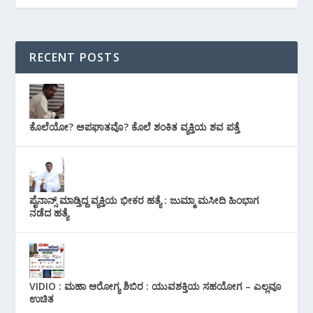
RECENT POSTS
ಕೊಲೆಯೋ? ಅಪಘಾತವೊ? ಕೊಲೆ ಶಂಕಿತ ವ್ಯಕ್ತಿಯ ಶವ ಪತ್ತೆ
ಪೈನಾನ್ಸ್ ಮಾಡ್ತಿದ್ದ ವ್ಯಕ್ತಿಯ ಭೀಕರ‌ ಹತ್ಯೆ : ಜುಮ್ಮಾ ಮಸೀದಿ ಹಿಂಭಾಗ
ನಡೆದ ಹತ್ಯೆ
VIDIO : ಮಹಾ ಆರೋಗ್ಯ ಶಿಬಿರ : ಯುವಶಕ್ತಿಯ ಸಹಯೋಗ – ಎಲ್ಲವೂ
ಉಚಿತ