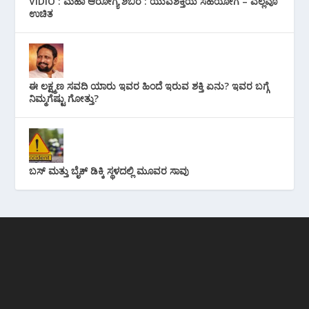
VIDIO : ಮಹಾ ಆರೋಗ್ಯ ಶಿಬಿರ : ಯುವಶಕ್ತಿಯ ಸಹಯೋಗ – ಎಲ್ಲವೂ
ಉಚಿತ
ಈ ಲಕ್ಷ್ಮಣ ಸವದಿ ಯಾರು ಇವರ ಹಿಂದೆ ಇರುವ ಶಕ್ತಿ ಏನು? ಇವರ ಬಗ್ಗೆ
ನಿಮ್ಮಗೆಷ್ಟು ಗೋತ್ತು?
ಬಸ್ ಮತ್ತು ಬೈಕ್ ಡಿಕ್ಕಿ ಸ್ಥಳದಲ್ಲಿ ಮೂವರ ಸಾವು