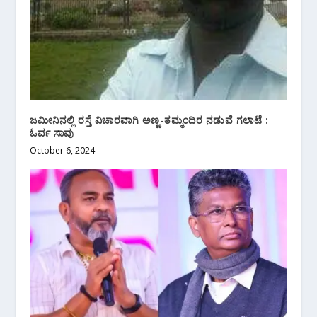
ಜಮೀನಿನಲ್ಲಿ ರಸ್ತೆ ವಿಚಾರವಾಗಿ ಅಣ್ಣ-ತಮ್ಮಂದಿರ ನಡುವೆ ಗಲಾಟೆ :
ಓರ್ವ ಸಾವು
October 6, 2024