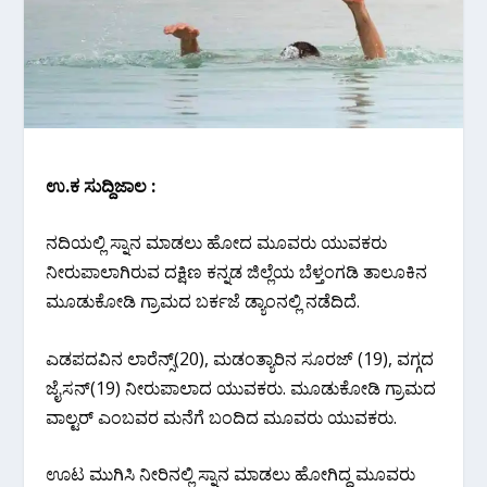
ಉ.ಕ‌ ಸುದ್ದಿಜಾಲ :
ನದಿಯಲ್ಲಿ ಸ್ನಾನ ಮಾಡಲು ಹೋದ ಮೂವರು ಯುವಕರು
ನೀರುಪಾಲಾಗಿರುವ ದಕ್ಷಿಣ ಕನ್ನಡ ಜಿಲ್ಲೆಯ ಬೆಳ್ತಂಗಡಿ ತಾಲೂಕಿನ
ಮೂಡುಕೋಡಿ ಗ್ರಾಮದ ಬರ್ಕಜೆ ಡ್ಯಾಂನಲ್ಲಿ ನಡೆದಿದೆ.
ಎಡಪದವಿನ ಲಾರೆನ್ಸ್(20), ಮಡಂತ್ಯಾರಿನ ಸೂರಜ್ (19), ವಗ್ಗದ
ಜೈಸನ್(19) ನೀರುಪಾಲಾದ ಯುವಕರು. ಮೂಡುಕೋಡಿ ಗ್ರಾಮದ
ವಾಲ್ಟರ್ ಎಂಬವರ ಮನೆಗೆ ಬಂದಿದ ಮೂವರು ಯುವಕರು.
ಊಟ ಮುಗಿಸಿ ನೀರಿನಲ್ಲಿ ಸ್ನಾನ ಮಾಡಲು ಹೋಗಿದ್ದ ಮೂವರು